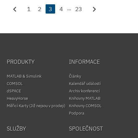
chevron_left
chevron_right
1
2
3
4
23
...
PRODUKTY
INFORMACE
MATLAB & Simulink
Články
COMSOL
Kalendář událostí
dSPACE
Archiv konferencí
HeavyHorse
Knihovny MATLAB
Měřicí Karty (Již nejsou v prodeji)
Knihovny COMSOL
Podpora
SLUŽBY
SPOLEČNOST