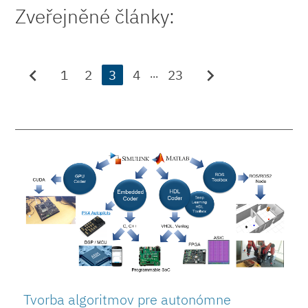
Zveřejněné články:
chevron_left
chevron_right
1
2
3
4
23
...
Tvorba algoritmov pre autonómne