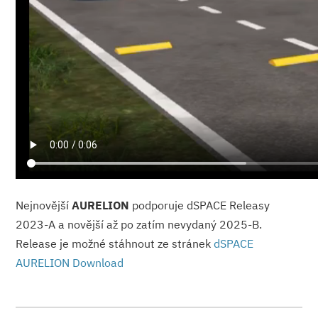
Nejnovější
AURELION
podporuje dSPACE Releasy
2023-A a novější až po zatím nevydaný 2025-B.
Release je možné stáhnout ze stránek
dSPACE
AURELION Download