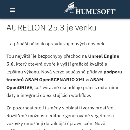
menu
AURELION 25.3 je venku
– a přináší několik opravdu zajímavých novinek.
Tou největší je bezpochyby přechod na
Unreal Engine
5.6
, který otevírá dveře k vyšší grafické kvalitě a
lepšímu výkonu. Nová verze současně přidává
podporu
formátů ASAM OpenSCENARIO XML a ASAM
OpenDRIVE
, což výrazně usnadňuje práci s externími
daty a integraci do existujících workflow.
Za pozornost stojí i změny v oblasti tvorby prostředí.
Rozšířené možnosti editace generované vegetace a
vozovky umožňují detailnější úpravy scén. Nově