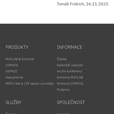
Tomáš Fridrich, 26.11.2025
PRODUKTY
INFORMACE
MATLAB & Simulink
Články
COMSOL
Kalendář událostí
dSPACE
Archiv konferencí
HeavyHorse
Knihovny MATLAB
Měřicí Karty (Již nejsou v prodeji)
Knihovny COMSOL
Podpora
SLUŽBY
SPOLEČNOST