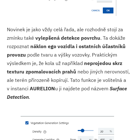
Novinek je jako vždy celá řada, ale rozhodně stojí za
zmínku také
vylepšená detekce povrchu
. Ta dokáže
rozpoznat
náklon ego vozidla i ostatních účastníků
provozu
podle tvaru a výšky vozovky. Praktickým
výsledkem je, že kola už například
neprojedou skrz
texturu zpomalovacích prahů
nebo jiných nerovností,
ale terén přirozeně kopírují. Tato funkce je volitelná a
v instanci
AURELION
u ji najdete pod názvem
Surface
Detection
.