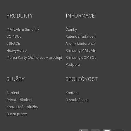
PRODUKTY
INFORMACE
MATLAB & Simulink
Články
COMSOL
Kalendář událostí
dSPACE
Archiv konferencí
HeavyHorse
Knihovny MATLAB
Měřicí Karty (Již nejsou v prodeji)
Knihovny COMSOL
Podpora
SLUŽBY
SPOLEČNOST
Školení
Kontakt
Privátní školení
O společnosti
Konzultační služby
Burza práce