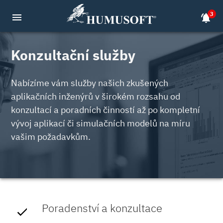
3
menu
notifications_active
Konzultační služby
Nabízíme vám služby našich zkušených
aplikačních inženýrů v širokém rozsahu od
konzultací a poradních činností až po kompletní
vývoj aplikací či simulačních modelů na míru
vašim požadavkům.
Poradenství a konzultace