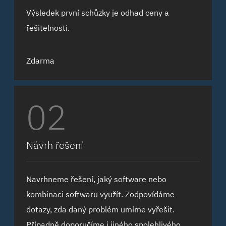
Výsledek první schůzky je odhad ceny a
řešitelnosti.
Zdarma
02
Návrh řešení
Navrhneme řešení, jaký software nebo
kombinaci softwaru využít. Zodpovídáme
dotazy, zda daný problém umíme vyřešit.
Případně doporučíme i jiného spolehlivého