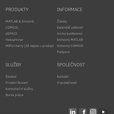
PRODUKTY
INFORMACE
MATLAB & Simulink
Články
COMSOL
Kalendář událostí
dSPACE
Archiv konferencí
HeavyHorse
Knihovny MATLAB
Měřicí Karty (Již nejsou v prodeji)
Knihovny COMSOL
Podpora
SLUŽBY
SPOLEČNOST
Školení
Kontakt
Privátní školení
O společnosti
Konzultační služby
Burza práce