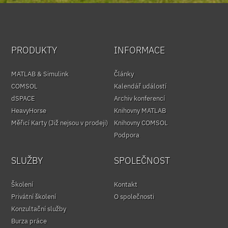
PRODUKTY
INFORMACE
MATLAB & Simulink
Články
COMSOL
Kalendář událostí
dSPACE
Archiv konferencí
HeavyHorse
Knihovny MATLAB
Měřicí Karty (Již nejsou v prodeji)
Knihovny COMSOL
Podpora
SLUŽBY
SPOLEČNOST
Školení
Kontakt
Privátní školení
O společnosti
Konzultační služby
Burza práce