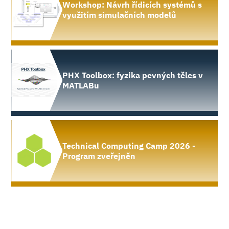
Workshop: Návrh řídicích systémů s
využitím simulačních modelů
PHX Toolbox: fyzika pevných těles v
MATLABu
Technical Computing Camp 2026 -
Program zveřejněn