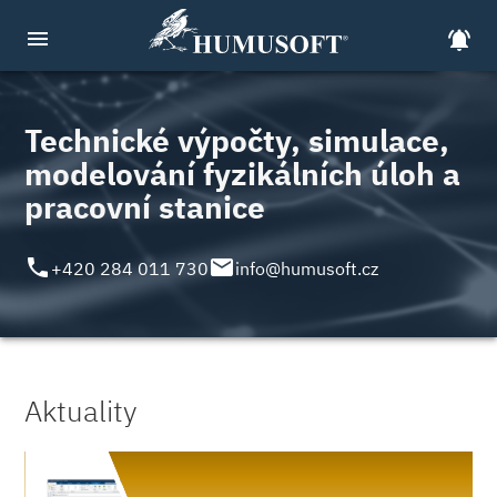
menu
notifications_active
Technické výpočty, simulace,
modelování fyzikálních úloh a
pracovní stanice
local_phone
email
+420 284 011 730
info@humusoft.cz
Aktuality