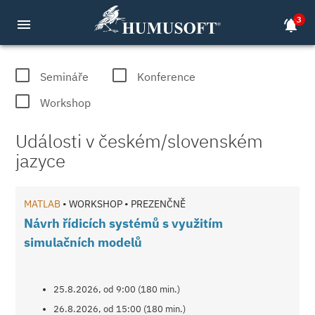
3
menu
notifications_active
MATLAB, COMSOL, dSPACE semináře 
Semináře
Konference
Workshop
Události v českém/slovenském
jazyce
MATLAB
• WORKSHOP • PREZENČNĚ
Návrh řídicích systémů s využitím
simulačních modelů
25.8.2026, od 9:00 (180 min.)
26.8.2026, od 15:00 (180 min.)