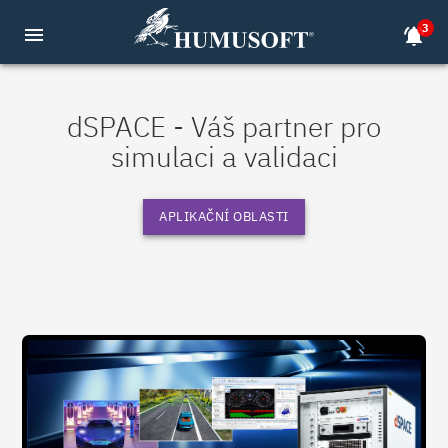
3
menu
notifications_active
dSPACE - Váš partner pro
simulaci a validaci
APLIKAČNÍ OBLASTI