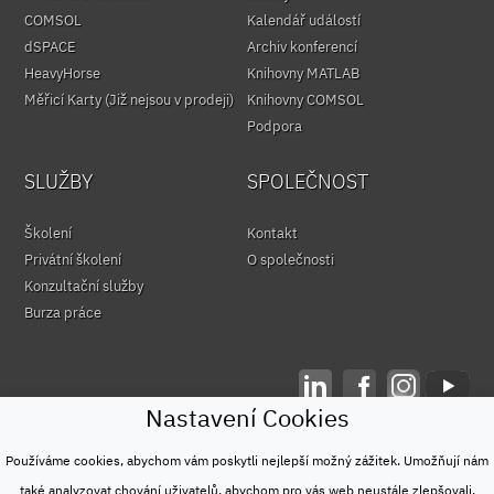
COMSOL
Kalendář událostí
dSPACE
Archiv konferencí
HeavyHorse
Knihovny MATLAB
Měřicí Karty (Již nejsou v prodeji)
Knihovny COMSOL
Podpora
SLUŽBY
SPOLEČNOST
Školení
Kontakt
Privátní školení
O společnosti
Konzultační služby
Burza práce
Nastavení Cookies
© HUMUSOFT 1991 - 2026
Ochrana osobních údajů
Používáme cookies, abychom vám poskytli nejlepší možný zážitek. Umožňují nám
&
také analyzovat chování uživatelů, abychom pro vás web neustále zlepšovali.