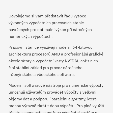
Dovolujeme si Vám představit řadu vysoce
výkonných výpočetních pracovních stanic
navržených pro optimální výkon při náročných
numerických výpočtech.
Pracovní stanice využívají moderní 64-bitovou
architekturu procesorů AMD a profesionální grafické
akcelerátory a výpočetní karty NVIDIA, což z nich
činí stabilní základ pro provoz náročného
inženýrského a vědeckého softwaru.
Moderní softwarové nástroje pro numerické výpočty
umožňují uživatelům provádět výpočty s velkými
objemy dat a podporují paralelní algoritmy, které
mohou výrazně zkrátit dobu výpočtu. Pro plné využití
těchto schopností je potřeba výpočetní systém s