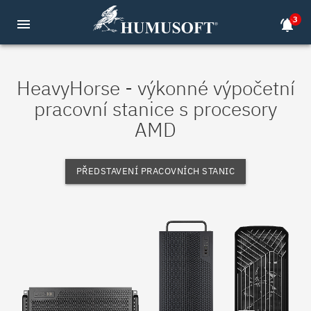
3
menu
notifications_active
HeavyHorse - výkonné výpočetní
pracovní stanice s procesory
AMD
PŘEDSTAVENÍ PRACOVNÍCH STANIC