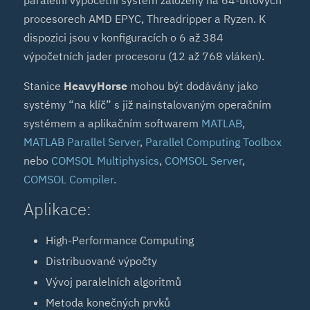
paralelní výpočetní systém založený na 64-bitových
procesorech AMD EPYC, Threadripper a Ryzen. K
dispozici jsou v konfiguracích o 6 až 384
výpočetních jader procesoru (12 až 768 vláken).
Stanice
HeavyHorse
mohou být dodávány jako
systémy “na klíč” s již nainstalovaným operačním
systémem a aplikačním softwarem
MATLAB
,
MATLAB Parallel Server
,
Parallel Computing Toolbox
nebo
COMSOL Multiphysics
,
COMSOL Server
,
COMSOL Compiler
.
Aplikace:
High-Performance Computing
Distribuované výpočty
Vývoj paralelních algoritmů
Metoda konečných prvků