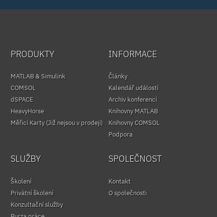
PRODUKTY
INFORMACE
MATLAB & Simulink
Články
COMSOL
Kalendář událostí
dSPACE
Archiv konferencí
HeavyHorse
Knihovny MATLAB
Měřicí Karty (Již nejsou v prodeji)
Knihovny COMSOL
Podpora
SLUŽBY
SPOLEČNOST
Školení
Kontakt
Privátní školení
O společnosti
Konzultační služby
Burza práce