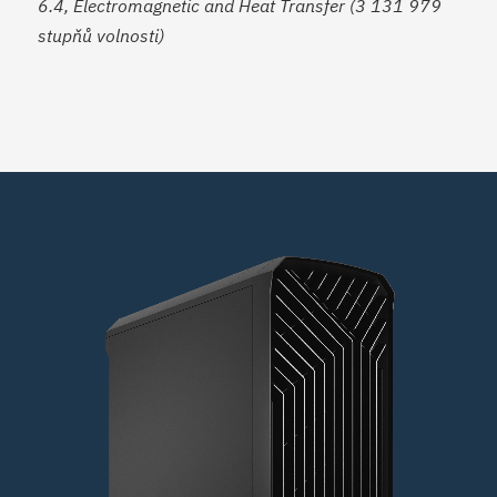
6.4, Electromagnetic and Heat Transfer (3 131 979
stupňů volnosti)