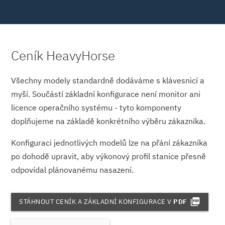
Ceník HeavyHorse
Všechny modely standardně dodáváme s klávesnicí a
myší. Součástí základní konfigurace není monitor ani
licence operačního systému - tyto komponenty
doplňujeme na základě konkrétního výběru zákazníka.
Konfiguraci jednotlivých modelů lze na přání zákazníka
po dohodě upravit, aby výkonový profil stanice přesně
odpovídal plánovanému nasazení.
picture_as_pdf
STÁHNOUT CENÍK A ZÁKLADNÍ KONFIGURACE V
PDF