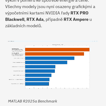
výkon v poměru ke spotřebě energie a ceně.
Všechny modely jsou nyní osazeny grafickými a
výpočetními kartami NVIDIA řady
RTX PRO
Blackwell
,
RTX Ada
, případně
RTX Ampere
u
základních modelů.
MATLAB R2025a Benchmark