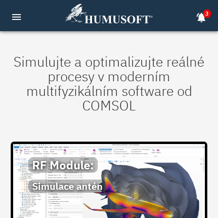
3
menu
notifications_active
Simulujte a optimalizujte reálné
procesy v moderním
multifyzikálním software od
COMSOL
RF Module:
Simulace antén