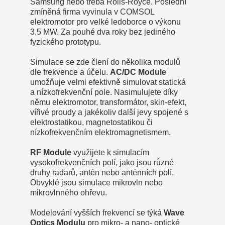
Samsung nebo třeba Rolls-Royce. Poslední
zmíněná firma vyvinula v COMSOL
elektromotor pro velké ledoborce o výkonu
3,5 MW. Za pouhé dva roky bez jediného
fyzického prototypu.
Simulace se zde člení do několika modulů
dle frekvence a účelu.
AC/DC Module
umožňuje velmi efektivně simulovat statická
a nízkofrekvenční pole. Nasimulujete díky
němu elektromotor, transformátor, skin-efekt,
vířivé proudy a jakékoliv další jevy spojené s
elektrostatikou, magnetostatikou či
nízkofrekvenčním elektromagnetismem.
RF Module
využijete k simulacím
vysokofrekvenčních polí, jako jsou různé
druhy radarů, antén nebo anténních polí.
Obvyklé jsou simulace mikrovln nebo
mikrovlnného ohřevu.
Modelování vyšších frekvencí se týká
Wave
Optics Modulu
pro mikro- a nano- optické