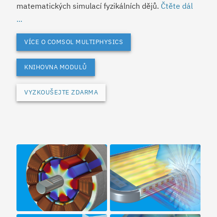
matematických simulací fyzikálních dějů.
Čtěte dál
...
VÍCE O COMSOL MULTIPHYSICS
KNIHOVNA MODULŮ
VYZKOUŠEJTE ZDARMA