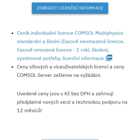
ZOBRAZIT LICENČNÍ INFORMACE
Ceník individuální licence COMSOL Multiphysics
standardní a školní (časově neomezená licence,
časově omezená licence - 1 rok), školení,
picture_as_pdf
systémové potřeby, licenční informace
Ceny síťových a víceuživatelských licencí a ceny
COMSOL Server zašleme na vyžádání.
Uvedené ceny jsou v Kč bez DPH a zahrnují
předplatné nových verzí a technickou podporu na
12 měsíců!