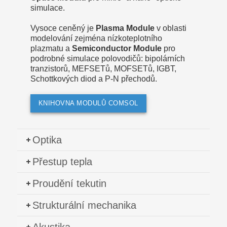
simulace.
Vysoce ceněný je
Plasma Module
v oblasti
modelování zejména nízkoteplotního
plazmatu a
Semiconductor Module
pro
podrobné simulace polovodičů: bipolárních
tranzistorů, MEFSETů, MOFSETů, IGBT,
Schottkových diod a P-N přechodů.
KNIHOVNA MODULŮ COMSOL
Optika
Přestup tepla
Proudění tekutin
Strukturální mechanika
Akustika