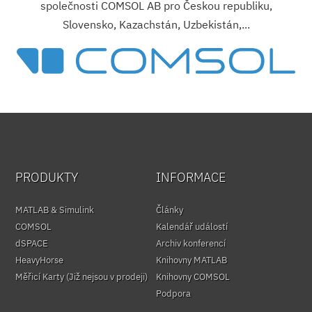
společnosti COMSOL AB pro Českou republiku,
Slovensko, Kazachstán, Uzbekistán,...
PRODUKTY
INFORMACE
MATLAB & Simulink
Články
COMSOL
Kalendář událostí
dSPACE
Archiv konferencí
HeavyHorse
Knihovny MATLAB
Měřicí Karty (Již nejsou v prodeji)
Knihovny COMSOL
Podpora