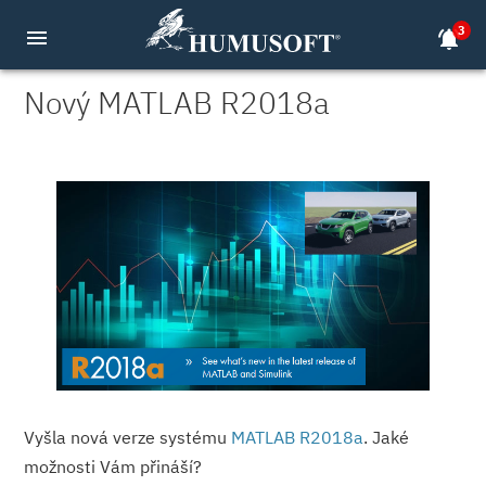
3
menu
notifications_active
Nový MATLAB R2018a
Vyšla nová verze systému
MATLAB R2018a
. Jaké
možnosti Vám přináší?