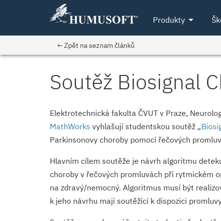
arrow_drop_down
Produkty
Šk
← Zpět na seznam článků
Soutěž Biosignal 
Elektrotechnická fakulta ČVUT v Praze, Neurolo
MathWorks
vyhlašují studentskou soutěž „
Biosi
Parkinsonovy choroby pomocí řečových promlu
Hlavním cílem soutěže je návrh algoritmu detek
choroby v řečových promluvách při rytmickém opa
na zdravý/nemocný. Algoritmus musí být reali
k jeho návrhu mají soutěžící k dispozici promlu