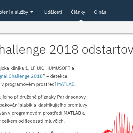
arrow_drop_down
olení a služby
Události
Články
O nás
Challenge 2018 odstarto
gická klinika 1. LF UK, HUMUSOFT a
gnal Challenge 2018
“ – detekce
v v programovém prostředí
MATLAB
.
ujícího přidružené příznaky Parkinsonovy
kování slabik a klasifikujícího promluvy
zován v programovém prostředí MATLAB a
vy celkem od šedesáti mluvčích.