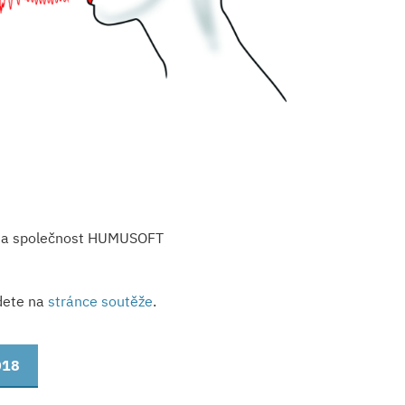
te na společnost HUMUSOFT
dete na
stránce soutěže
.
018