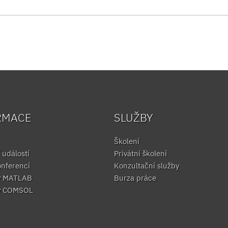
RMACE
SLUŽBY
Školení
 událostí
Privátní školení
onferencí
Konzultační služby
y MATLAB
Burza práce
y COMSOL