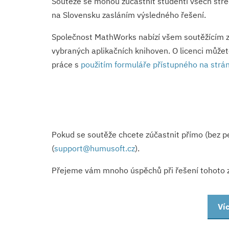
Soutěže se mohou zúčastnit studenti všech stře
na Slovensku zasláním výsledného řešení.
Společnost MathWorks nabízí všem soutěžícím 
vybraných aplikačních knihoven. O licenci může
práce s
použitím formuláře přístupného na str
Pokud se soutěže chcete zúčastnit přímo (bez p
(
support@
humusoft.cz
).
Přejeme vám mnoho úspěchů při řešení tohoto z
Ví