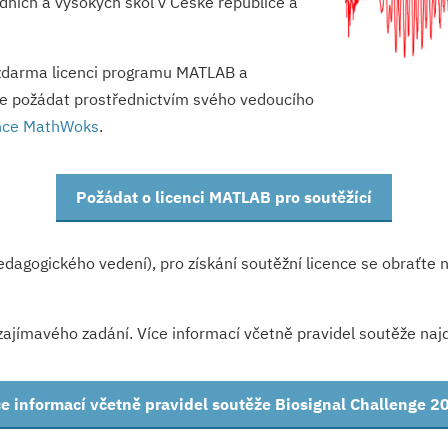
dních a vysokých škol v České republice a
zdarma licenci programu MATLAB a
te požádat prostřednictvím svého vedoucího
ánce MathWoks
.
Požádat o licenci MATLAB pro soutěžící
edagogického vedení), pro získání soutěžní licence se obrať
ajímavého zadání. Více informací včetně pravidel soutěže naj
ce informací včetně pravidel soutěže Biosignal Challenge 2