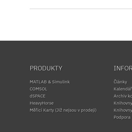
PRODUKTY
INFO
MATLAB & Simulink
Články
COMSOL
Kalendář
dSPACE
Archiv k
HeavyHorse
Knihovn
Měřicí Karty (Již nejsou v prodeji)
Knihovn
Podpora