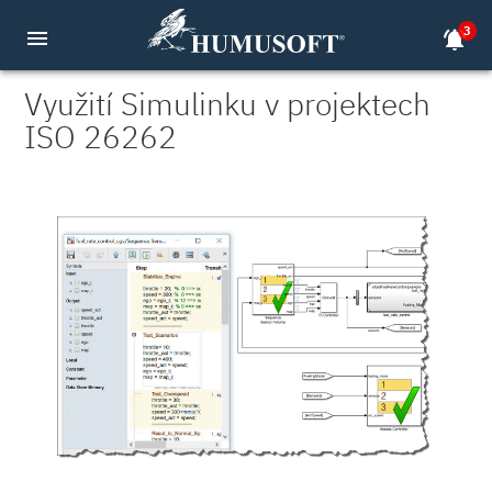
3
menu
notifications_active
Využití Simulinku v projektech
ISO 26262