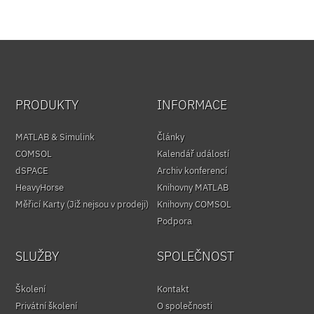
PRODUKTY
INFORMACE
MATLAB & Simulink
Články
COMSOL
Kalendář událostí
dSPACE
Archiv konferencí
HeavyHorse
Knihovny MATLAB
Měřicí Karty (Již nejsou v prodeji)
Knihovny COMSOL
Podpora
SLUŽBY
SPOLEČNOST
Školení
Kontakt
Privátní školení
O společnosti