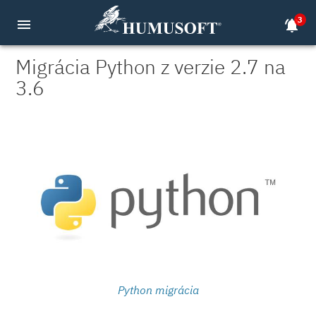
3
menu
notifications_active
Migrácia Python z verzie 2.7 na
3.6
Python migrácia