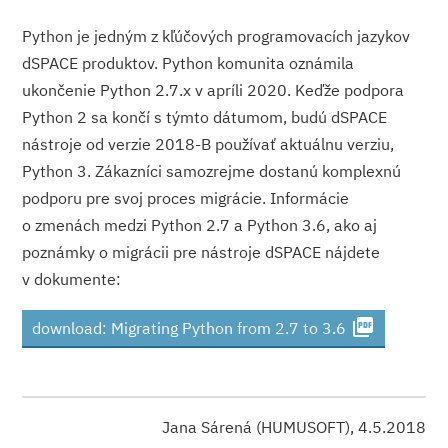
Python je jedným z kľúčových programovacích jazykov
dSPACE produktov. Python komunita oznámila
ukončenie Python 2.7.x v apríli 2020. Keďže podpora
Python 2 sa končí s týmto dátumom, budú dSPACE
nástroje od verzie 2018-B používať aktuálnu verziu,
Python 3. Zákazníci samozrejme dostanú komplexnú
podporu pre svoj proces migrácie. Informácie
o zmenách medzi Python 2.7 a Python 3.6, ako aj
poznámky o migrácii pre nástroje dSPACE nájdete
v dokumente:
picture_as_pdf
download: Migrating Python from 2.7 to 3.6
Jana Sárená (HUMUSOFT), 4.5.2018