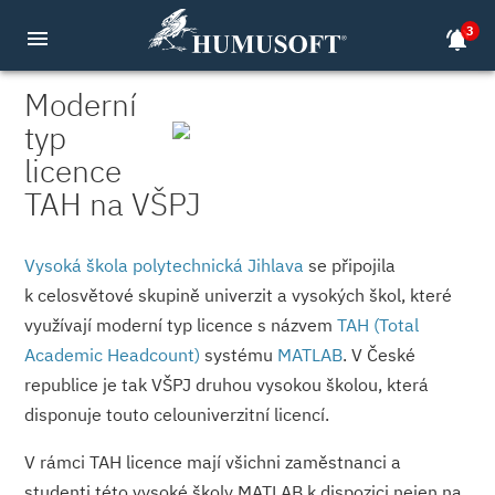
3
menu
notifications_active
Moderní
typ
licence
TAH na VŠPJ
Vysoká škola polytechnická Jihlava
se připojila
k celosvětové skupině univerzit a vysokých škol, které
využívají moderní typ licence s názvem
TAH (Total
Academic Headcount)
systému
MATLAB
. V České
republice je tak VŠPJ druhou vysokou školou, která
disponuje touto celouniverzitní licencí.
V rámci TAH licence mají všichni zaměstnanci a
studenti této vysoké školy MATLAB k dispozici nejen na