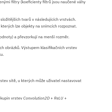
nými filtry (koeficienty filtrů jsou naučené váhy
ložitějších tvarů v následujících vrstvách.
 kterých lze objekty na snímcích rozpoznat.
odnoty) a převzorkují na menší rozměr.
ích obrázků. Výstupem klasifikačních vrstev
ku.
stev sítě, u kterých může uživatel nastavovat
skupin vrstev
Convolution2D
+
ReLU
+