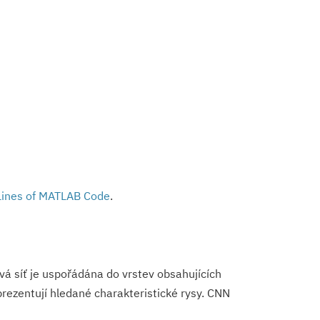
Lines of MATLAB Code
.
vá síť je uspořádána do vrstev obsahujících
prezentují hledané charakteristické rysy. CNN