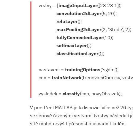
vrstvy = [
imageInputLa­yer
([28 28 1]);
convolution2dLa­yer
(5, 20);
reluLayer
();
maxPooling2dLayer
(2, 'Stride', 2);
fullyConnected­Layer
(10);
softmaxLayer
();
classification­Layer
()];
nastaveni =
trainingOptions
('sgdm');
cnn =
trainNetwork
(tre­novaciObrazky, vrstv
vysledek =
classify
(cnn, novyObrazek);
V prostředí MATLAB je k dispozici více než 20 ty
se sériově řazenými vrstvami (vrstvy následují 
sítě mohou zvýšit přesnost a usnadnit ladění.