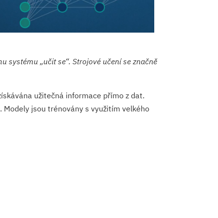
mu systému „učit se“. Strojové učení se značně
ískávána užitečná informace přímo z dat.
i. Modely jsou trénovány s využitím velkého