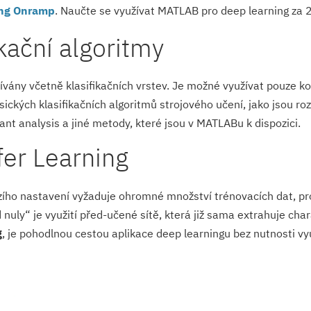
ing Onramp
. Naučte se využívat MATLAB pro deep learning za 2
kační algoritmy
vány včetně klasifikačních vrstev. Je možné využívat pouze kon
sických klasifikačních algoritmů strojového učení, jako jsou ro
nt analysis a jiné metody, které jsou v MATLABu k dispozici.
er Learning
zího nastavení vyžaduje ohromné množství trénovacích dat, pro
nuly“ je využití před-učené sítě, která již sama extrahuje char
g
, je pohodlnou cestou aplikace deep learningu bez nutnosti vy