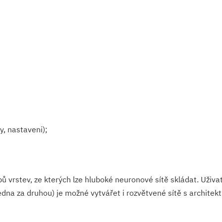
y, nastaveni);
pů vrstev, ze kterých lze hluboké neuronové sítě skládat. Uživat
jedna za druhou) je možné vytvářet i rozvětvené sítě s archite