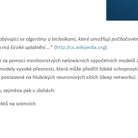
 zabývající se algoritmy a technikami, které umožňují počítačové
 a má široké uplatnění …
(
http://cs.wikipedia.org
).
je za pomoci mnohovrstvých nelineárních výpočetních modelů z
 modely vysoké přesnosti, která může předčít lidské schopnost
je postavená na hlubokých neuronových sítích (deep networks).
h, zejména pak v úlohách:
ektů na snímcích