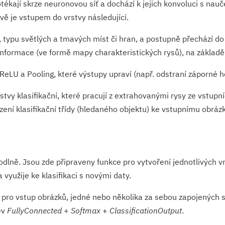
otékají skrze neuronovou síť a dochází k jejich konvoluci s nauče
vě je vstupem do vrstvy následující.
 typu světlých a tmavých míst či hran, a postupně přechází do s
informace (ve formě mapy charakteristických rysů), na základě
ReLU a Pooling, které výstupy upraví (např. odstraní záporné h
tvy klasifikační, které pracují z extrahovanými rysy ze vstupn
ení klasifikační třídy (hledaného objektu) ke vstupnímu obráz
lně. Jsou zde připraveny funkce pro vytvoření jednotlivých vr
 využije ke klasifikaci s novými daty.
pro vstup obrázků, jedné nebo několika za sebou zapojených 
ev
FullyConnected
+
Softmax
+
Classificatio­nOutput
.