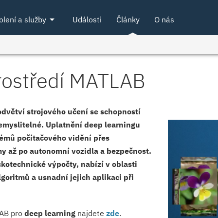
arrow_drop_down
olení a služby
Události
Články
O nás
rostředí MATLAB
 odvětví strojového učení se schopností
 nemyslitelné. Uplatnění deep learningu
témů počítačového vidění přes
my až po autonomní vozidla a bezpečnost.
ckotechnické výpočty, nabízí v oblasti
goritmů a usnadní jejich aplikaci při
LAB pro
deep learning
najdete
zde
.