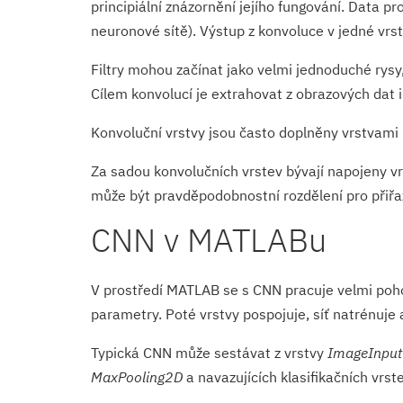
principiální znázornění jejího fungování. Data pr
neuronové sítě). Výstup z konvoluce v jedné vrst
Filtry mohou začínat jako velmi jednoduché rysy,
Cílem konvolucí je extrahovat z obrazových dat 
Konvoluční vrstvy jsou často doplněny vrstvami 
Za sadou konvolučních vrstev bývají napojeny vrs
může být pravděpodobnostní rozdělení pro přiřaz
CNN v MATLABu
V prostředí MATLAB se s CNN pracuje velmi pohod
parametry. Poté vrstvy pospojuje, síť natrénuje a
Typická CNN může sestávat z vrstvy
ImageInput
MaxPooling2D
a navazujících klasifikačních vrst