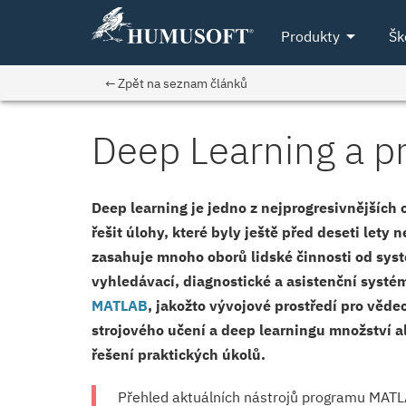
arrow_drop_down
Produkty
Šk
← Zpět na seznam článků
Deep Learning a p
Deep learning je jedno z nejprogresiv­nějších
řešit úlohy, které byly ještě před deseti lety
zasahuje mnoho oborů lidské činnosti od sys
vyhledávací, diagnostické a asistenční systé
MATLAB
, jakožto vývojové prostředí pro věde
strojového učení a deep learningu množství al
řešení praktických úkolů.
Přehled aktuálních nástrojů programu MAT