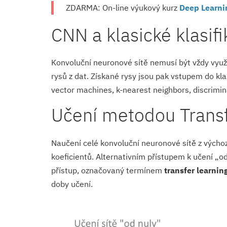
ZDARMA: On-line výukový kurz
Deep Learn
CNN a klasické klasifi
Konvoluční neuronové sítě nemusí být vždy využí
rysů z dat. Získané rysy jsou pak vstupem do kla
vector machines, k-nearest neighbors, discrimina
Učení metodou Transf
Naučení celé konvoluční neuronové sítě z výcho
koeficientů. Alternativním přístupem k učení „od 
přístup, označovaný termínem
transfer learnin
doby učení.