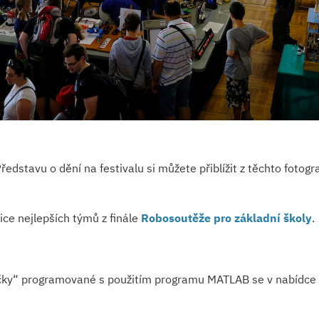
dstavu o dění na festivalu si můžete přiblížit z těchto fotogra
bice nejlepších týmů z finále
Robosoutěže pro základní školy
.
čky“ programované s použitím programu MATLAB se v nabídce o