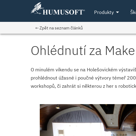
arrow_drop_down
Produkty
Šk
← Zpět na seznam článků
Ohlédnutí za Make
O minulém víkendu se na Holešovickém výstaviš
prohlédnout úžasné i poučné výtvory témeř 200 
workshopů, či zahrát si některou z her s robotic