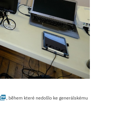
icture_as_pdf
, během které nedošlo ke generálskému