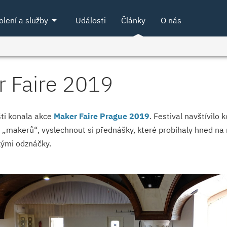
arrow_drop_down
olení a služby
Události
Články
O nás
r Faire 2019
ti konala akce
Maker Faire Prague 2019
. Festival navštívilo k
„makerů“, vyslechnout si přednášky, které probíhaly hned na n
kými odznáčky.