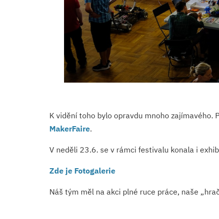
K vidění toho bylo opravdu mnoho zajímavého. Pře
MakerFaire
.
V neděli 23.6. se v rámci festivalu konala i exhi
Zde je Fotogalerie
Náš tým měl na akci plné ruce práce, naše „hra