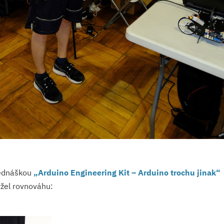
p
přednáškou
„Arduino Engineering Kit – Arduino trochu jinak“
ržel rovnováhu: