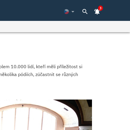
3
arrow_drop_down
search
notifications_active
olem 10.000 lidí, kteří měli příležitost si
ěkolika pódiích, zúčastnit se různých