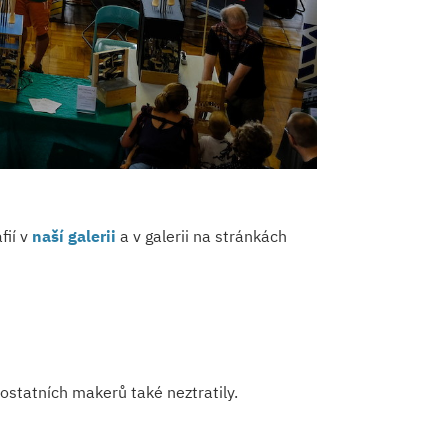
fií v
naší galerii
a v galerii na stránkách
statních makerů také neztratily.