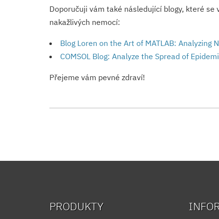
Doporučuji vám také následující blogy, které se 
nakažlivých nemocí:
Blog Loren on the Art of MATLAB: Analyzing
COMSOL Blog: Analyze the Spread of Epidemi
Přejeme vám pevné zdraví!
PRODUKTY
INFO