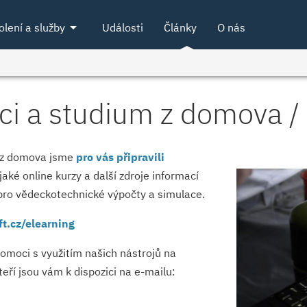
arrow_drop_down
olení a služby
Události
Články
O nás
áci a studium z domova 
e z domova jsme
pro vás připravili
aké online kurzy a další zdroje informací
jů pro vědeckotechnické výpočty a simulace.
t.cz/elearning
omoci s využitím našich nástrojů na
eří jsou vám k dispozici na e-mailu: