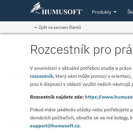
arrow_drop_down
Produkty
Šk
← Zpět na seznam článků
Rozcestník pro pr
V souvislosti s aktuální potřebou studia a prác
rozcestník
, který vám může pomoci v orientaci, j
jsou k dispozici v oblasti využití našich nástro
Rozcestník najdete zde:
https://www.humusof
Pokud máte jakékoliv otázky nebo potřebujete p
domácích počítačích, obraťte se na mé kolegy, kt
support@
humusoft.cz
.