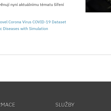
věnují nyní aktuálnímu tématu šíření
 Novel Corona Virus COVID-19 Dataset
c Diseases with Simulation
RMACE
SLUŽBY