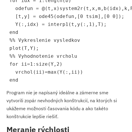
 for idx = 1:length(b)
   odefun = @(t,x)system2r(t,x,m,b(idx),k,
   [t,y] = ode45(odefun,[0 tsim],[0 0]);
   Y(:,idx) = interp1(t,y(:,1),T);
 end
 %% Vykreslenie vysledkov
 plot(T,Y);
 %% Vyhodnotenie vrcholu
 for ii=1:size(Y,2)
   vrchol(ii)=max(Y(:,ii))
 end
Program nie je napísaný ideálne a zámerne sme
vytvorili zopár nevhodných konštrukcií, na ktorých si
ukážeme možnosti časovania kódu a ako takéto
konštrukcie lepšie riešiť.
Meranie rýchlosti