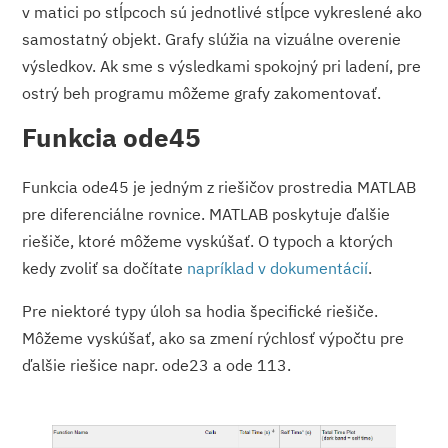
v matici po stĺpcoch sú jednotlivé stĺpce vykreslené ako
samostatný objekt. Grafy slúžia na vizuálne overenie
výsledkov. Ak sme s výsledkami spokojný pri ladení, pre
ostrý beh programu môžeme grafy zakomentovať.
Funkcia ode45
Funkcia ode45 je jedným z riešičov prostredia MATLAB
pre diferenciálne rovnice. MATLAB poskytuje ďalšie
riešiče, ktoré môžeme vyskúšať. O typoch a ktorých
kedy zvoliť sa dočítate
napríklad v dokumentácií
.
Pre niektoré typy úloh sa hodia špecifické riešiče.
Môžeme vyskúšať, ako sa zmení rýchlosť výpočtu pre
ďalšie riešice napr. ode23 a ode 113.