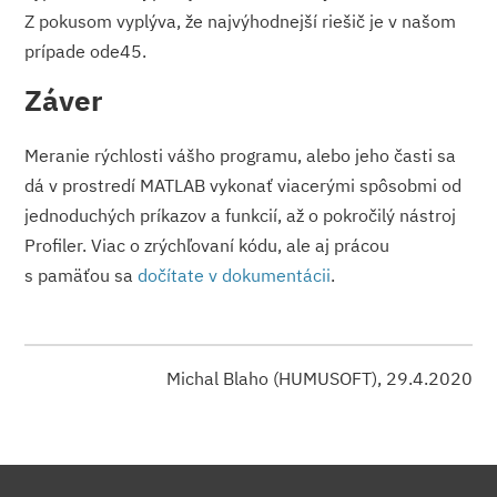
Z pokusom vyplýva, že najvýhodnejší riešič je v našom
prípade ode45.
Záver
Meranie rýchlosti vášho programu, alebo jeho časti sa
dá v prostredí MATLAB vykonať viacerými spôsobmi od
jednoduchých príkazov a funkcií, až o pokročilý nástroj
Profiler. Viac o zrýchľovaní kódu, ale aj prácou
s pamäťou sa
dočítate v dokumentácii
.
Michal Blaho (HUMUSOFT), 29.4.2020