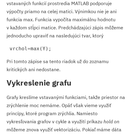
vstavaných funkcií prostredia MATLAB podporuje
výpočty priamo na celej matici. Výnimkou nie je ani
funkcia max. Funkcia vypočíta maximálnu hodnotu
v každom stĺpci matice. Predchádzajúci zápis môžeme
jednoducho upraviť na nasledujúci tvar, ktorý
 vrchol=max(Y);
Pri tomto zápise sa tento riadok už do zoznamu
kritických ani nedostane.
Vykreslenie grafu
Grafy kreslíme vstavanými funkciami, takže priestor na
zrýchlenie moc nemáme. Opäť však vieme využiť
princípy, ktoré program zrýchlia. Namiesto
vykresľovania grafov v cykle a využití príkazu
hold on
môžeme znova využiť vektorizáciu. Pokiaľ máme dáta