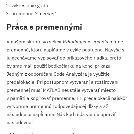
vykreslenie grafu
premenné
Y
a
vrchol
Práca s premennými
V našom skripte vo sekcii
Vyhodnotenie vrcholu
máme
premennú, ktorú napĺňame v cykle postupne. Navyše si
ju nechávame vypisovať do príkazového riadka, preto
by sme mali použiť bodkočiarku na konci príkazu.
Jedným z odporúčaní Code Analyzéra je využitie
predalokácie. Pri postupnom vytváraní a rozširovaní
premennej musí MATLAB neustále vytvárať miesto
v pamäti a kopírovať premenné. Pri predalokácií najskôr
vytvoríme premennú zodpovedajúcej dĺžky a až
následne ju napĺňame. Náš kód teda vieme upraviť
nasledovne: