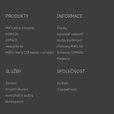
PRODUKTY
INFORMACE
MATLAB & Simulink
Články
COMSOL
Kalendář událostí
dSPACE
Archiv konferencí
HeavyHorse
Knihovny MATLAB
Měřicí Karty (Již nejsou v prodeji)
Knihovny COMSOL
Podpora
SLUŽBY
SPOLEČNOST
Školení
Kontakt
Privátní školení
O společnosti
Konzultační služby
Burza práce