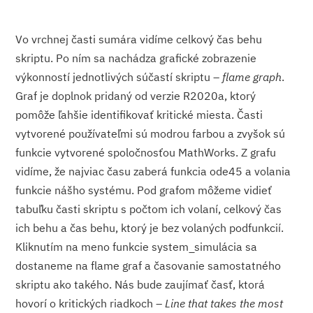
Vo vrchnej časti sumára vidíme celkový čas behu
skriptu. Po ním sa nachádza grafické zobrazenie
výkonností jednotlivých súčastí skriptu –
flame graph
.
Graf je doplnok pridaný od verzie R2020a, ktorý
pomôže ľahšie identifikovať kritické miesta. Časti
vytvorené používateľmi sú modrou farbou a zvyšok sú
funkcie vytvorené spoločnosťou MathWorks. Z grafu
vidíme, že najviac času zaberá funkcia ode45 a volania
funkcie nášho systému. Pod grafom môžeme vidieť
tabuľku časti skriptu s počtom ich volaní, celkový čas
ich behu a čas behu, ktorý je bez volaných podfunkcií.
Kliknutím na meno funkcie system_simulácia sa
dostaneme na flame graf a časovanie samostatného
skriptu ako takého. Nás bude zaujímať časť, ktorá
hovorí o kritických riadkoch –
Line that takes the most