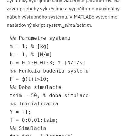
dynamiky využijeme sady viacerých parametrov. Na
záver priebehy vykreslíme a vypočítame maximálny
nábeh výstupného systému. V MATLABe vytvoríme
nasledovný skript
system_simula­cia.m
.
 %% Parametre systemu
 m = 1; % [kg]
 k = 1; % [N/m]
 b = 0.2:0.01:3; % [N/m/s]
 %% Funkcia budenia systemu
 F = @(t)t>10;
 %% Doba simulacie
 tsim = 50; % doba simulace
 %% Inicializacia
 Y = [];
 T = 0:0.01:tsim;
 %% Simulacia