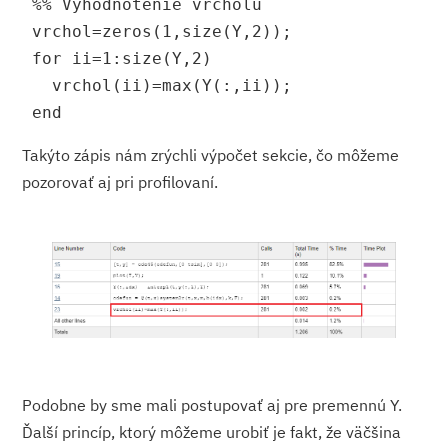
 %% Vyhodnotenie vrcholu
 vrchol=zeros(1,size(Y,2));
 for ii=1:size(Y,2)
   vrchol(ii)=max(Y(:,ii));
 end
Takýto zápis nám zrýchli výpočet sekcie, čo môžeme
pozorovať aj pri profilovaní.
Podobne by sme mali postupovať aj pre premennú Y.
Ďalší princíp, ktorý môžeme urobiť je fakt, že väčšina