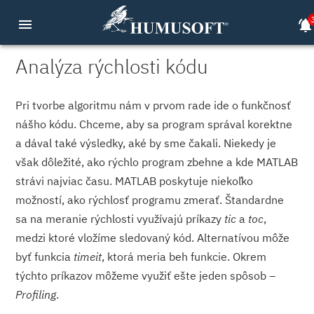
menu
notifications_activ
Analýza rýchlosti kódu
Pri tvorbe algoritmu nám v prvom rade ide o funkčnosť
nášho kódu. Chceme, aby sa program správal korektne
a dával také výsledky, aké by sme čakali. Niekedy je
však dôležité, ako rýchlo program zbehne a kde MATLAB
strávi najviac času. MATLAB poskytuje niekoľko
možností, ako rýchlosť programu zmerať. Štandardne
sa na meranie rýchlosti využívajú príkazy
tic
a
toc
,
medzi ktoré vložíme sledovaný kód. Alternatívou môže
byť funkcia
timeit
, ktorá meria beh funkcie. Okrem
týchto príkazov môžeme využiť ešte jeden spôsob –
Profiling
.