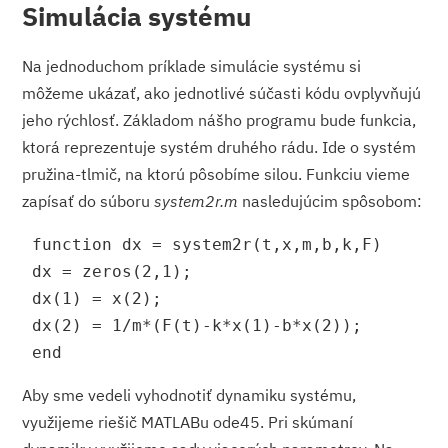
Simulácia systému
Na jednoduchom príklade simulácie systému si
môžeme ukázať, ako jednotlivé súčasti kódu ovplyvňujú
jeho rýchlosť. Základom nášho programu bude funkcia,
ktorá reprezentuje systém druhého rádu. Ide o systém
pružina-tlmič, na ktorú pôsobíme silou. Funkciu vieme
zapísať do súboru
system2r.m
nasledujúcim spôsobom:
 function dx = system2r(t,x,m,b,k,F)
 dx = zeros(2,1);
 dx(1) = x(2);
 dx(2) = 1/m*(F(t)-k*x(1)-b*x(2));
 end
Aby sme vedeli vyhodnotiť dynamiku systému,
využijeme riešič MATLABu ode45. Pri skúmaní