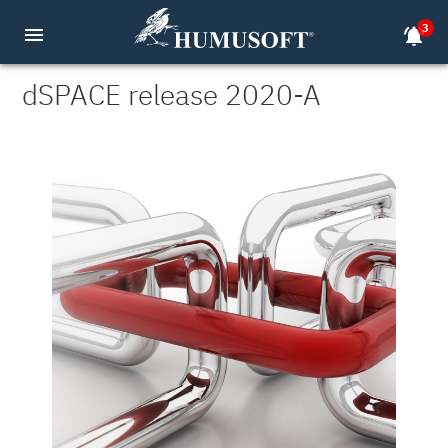
3
menu
notifications_active
dSPACE release 2020-A