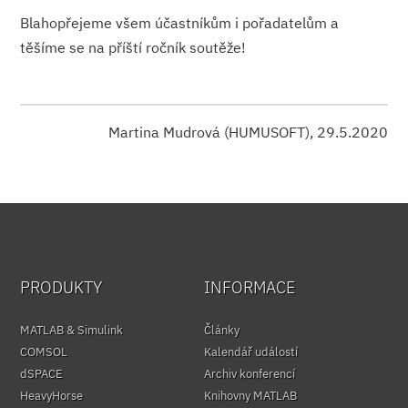
Blahopřejeme všem účastníkům i pořadatelům a
těšíme se na příští ročník soutěže!
Martina Mudrová (HUMUSOFT), 29.5.2020
PRODUKTY
INFORMACE
MATLAB & Simulink
Články
COMSOL
Kalendář událostí
dSPACE
Archiv konferencí
HeavyHorse
Knihovny MATLAB