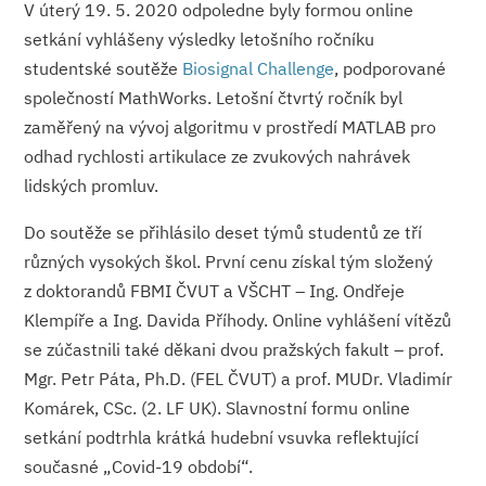
V úterý 19. 5. 2020 odpoledne byly formou online
setkání vyhlášeny výsledky letošního ročníku
studentské soutěže
Biosignal Challenge
, podporované
společností MathWorks. Letošní čtvrtý ročník byl
zaměřený na vývoj algoritmu v prostředí MATLAB pro
odhad rychlosti artikulace ze zvukových nahrávek
lidských promluv.
Do soutěže se přihlásilo deset týmů studentů ze tří
různých vysokých škol. První cenu získal tým složený
z doktorandů FBMI ČVUT a VŠCHT – Ing. Ondřeje
Klempíře a Ing. Davida Příhody. Online vyhlášení vítězů
se zúčastnili také děkani dvou pražských fakult – prof.
Mgr. Petr Páta, Ph.D. (FEL ČVUT) a prof. MUDr. Vladimír
Komárek, CSc. (2. LF UK). Slavnostní formu online
setkání podtrhla krátká hudební vsuvka reflektující
současné „Covid-19 období“.