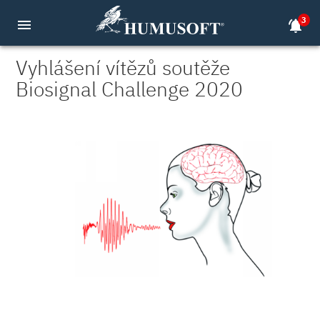
3
menu
notifications_active
Vyhlášení vítězů soutěže
Biosignal Challenge 2020