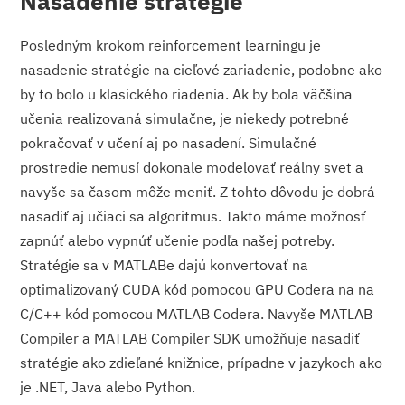
Nasadenie stratégie
Posledným krokom reinforcement learningu je
nasadenie stratégie na cieľové zariadenie, podobne ako
by to bolo u klasického riadenia. Ak by bola väčšina
učenia realizovaná simulačne, je niekedy potrebné
pokračovať v učení aj po nasadení. Simulačné
prostredie nemusí dokonale modelovať reálny svet a
navyše sa časom môže meniť. Z tohto dôvodu je dobrá
nasadiť aj učiaci sa algoritmus. Takto máme možnosť
zapnúť alebo vypnúť učenie podľa našej potreby.
Stratégie sa v MATLABe dajú konvertovať na
optimalizovaný CUDA kód pomocou GPU Codera na na
C/C++ kód pomocou MATLAB Codera. Navyše MATLAB
Compiler a MATLAB Compiler SDK umožňuje nasadiť
stratégie ako zdieľané knižnice, prípadne v jazykoch ako
je .NET, Java alebo Python.