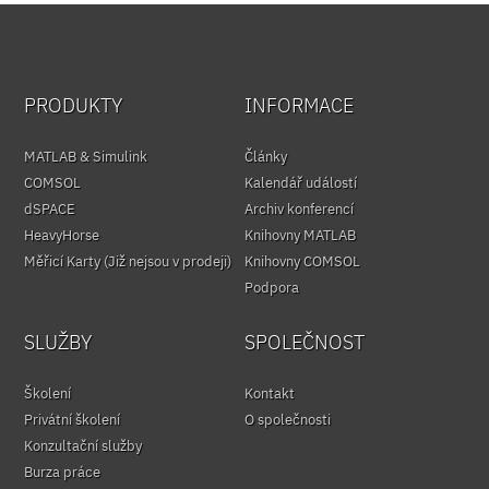
PRODUKTY
INFORMACE
MATLAB & Simulink
Články
COMSOL
Kalendář událostí
dSPACE
Archiv konferencí
HeavyHorse
Knihovny MATLAB
Měřicí Karty (Již nejsou v prodeji)
Knihovny COMSOL
Podpora
SLUŽBY
SPOLEČNOST
Školení
Kontakt
Privátní školení
O společnosti
Konzultační služby
Burza práce