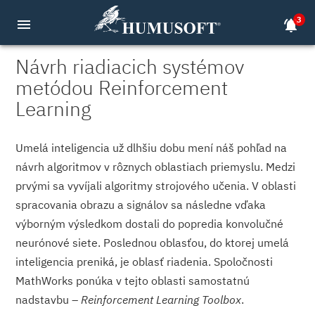
3
menu
notifications_active
Návrh riadiacich systémov
metódou Reinforcement
Learning
Umelá inteligencia už dlhšiu dobu mení náš pohľad na
návrh algoritmov v rôznych oblastiach priemyslu. Medzi
prvými sa vyvíjali algoritmy strojového učenia. V oblasti
spracovania obrazu a signálov sa následne vďaka
výborným výsledkom dostali do popredia konvolučné
neurónové siete. Poslednou oblasťou, do ktorej umelá
inteligencia preniká, je oblasť riadenia. Spoločnosti
MathWorks ponúka v tejto oblasti samostatnú
nadstavbu –
Reinforcement Learning Toolbox
.