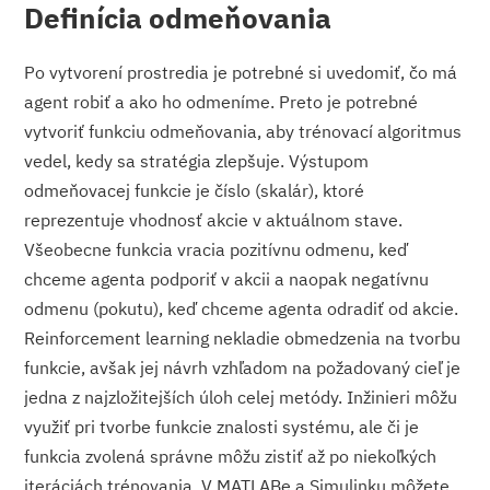
Definícia odmeňovania
Po vytvorení prostredia je potrebné si uvedomiť, čo má
agent robiť a ako ho odmeníme. Preto je potrebné
vytvoriť funkciu odmeňovania, aby trénovací algoritmus
vedel, kedy sa stratégia zlepšuje. Výstupom
odmeňovacej funkcie je číslo (skalár), ktoré
reprezentuje vhodnosť akcie v aktuálnom stave.
Všeobecne funkcia vracia pozitívnu odmenu, keď
chceme agenta podporiť v akcii a naopak negatívnu
odmenu (pokutu), keď chceme agenta odradiť od akcie.
Reinforcement learning nekladie obmedzenia na tvorbu
funkcie, avšak jej návrh vzhľadom na požadovaný cieľ je
jedna z najzložitejších úloh celej metódy. Inžinieri môžu
využiť pri tvorbe funkcie znalosti systému, ale či je
funkcia zvolená správne môžu zistiť až po niekoľkých
iteráciách trénovania. V MATLABe a Simulinku môžete