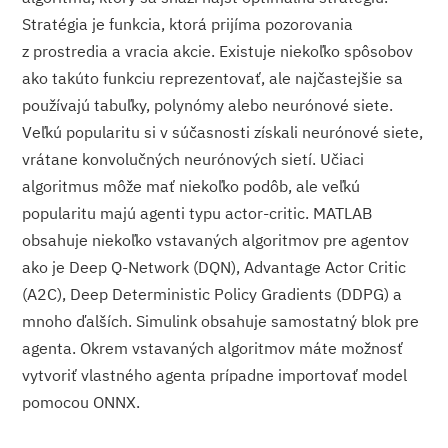
Stratégia je funkcia, ktorá prijíma pozorovania
z prostredia a vracia akcie. Existuje niekoľko spôsobov
ako takúto funkciu reprezentovať, ale najčastejšie sa
používajú tabuľky, polynómy alebo neurónové siete.
Veľkú popularitu si v súčasnosti získali neurónové siete,
vrátane konvolučných neurónových sietí. Učiaci
algoritmus môže mať niekoľko podôb, ale veľkú
popularitu majú agenti typu actor-critic. MATLAB
obsahuje niekoľko vstavaných algoritmov pre agentov
ako je Deep Q-Network (DQN), Advantage Actor Critic
(A2C), Deep Deterministic Policy Gradients (DDPG) a
mnoho ďalších. Simulink obsahuje samostatný blok pre
agenta. Okrem vstavaných algoritmov máte možnosť
vytvoriť vlastného agenta prípadne importovať model
pomocou ONNX.