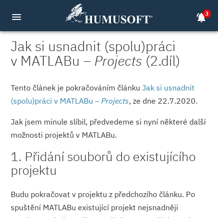
3
menu
notifications_active
Jak si usnadnit (spolu)práci
v MATLABu –
Projects
(2.díl)
Tento článek je pokračováním článku
Jak si usnadnit
(spolu)práci v MATLABu –
Projects
, ze dne 22.7.2020.
Jak jsem minule slíbil, předvedeme si nyní některé další
možnosti projektů v MATLABu.
1. Přidání souborů do existujícího
projektu
Budu pokračovat v projektu z předchozího článku. Po
spuštění MATLABu existující projekt nejsnadněji