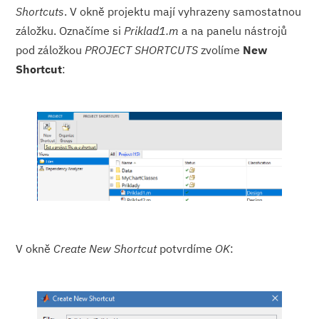
Shortcuts
. V okně projektu mají vyhrazeny samostatnou
záložku. Označíme si
Priklad1.m
a na panelu nástrojů
pod záložkou
PROJECT SHORTCUTS
zvolíme
New
Shortcut
:
V okně
Create New Shortcut
potvrdíme
OK
: