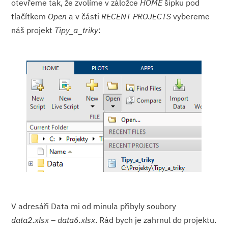
otevřeme tak, že zvolíme v záložce
HOME
šipku pod
tlačítkem
Open
a v části
RECENT PROJECTS
vybereme
náš projekt
Tipy_a_triky
:
V adresáři Data mi od minula přibyly soubory
data2.xlsx
–
data6.xlsx
. Rád bych je zahrnul do projektu.