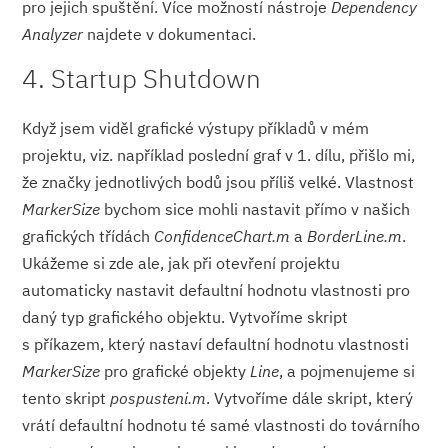
pro jejich spuštění. Více možností nástroje
Dependency
Analyzer
najdete v dokumentaci.
4. Startup Shutdown
Když jsem viděl grafické výstupy příkladů v mém
projektu, viz. například poslední graf v 1. dílu, přišlo mi,
že značky jednotlivých bodů jsou příliš velké. Vlastnost
MarkerSize
bychom sice mohli nastavit přímo v našich
grafických třídách
ConfidenceChart.m
a
BorderLine.m
.
Ukážeme si zde ale, jak při otevření projektu
automaticky nastavit defaultní hodnotu vlastnosti pro
daný typ grafického objektu. Vytvoříme skript
s příkazem, který nastaví defaultní hodnotu vlastnosti
MarkerSize
pro grafické objekty
Line
, a pojmenujeme si
tento skript
pospusteni.m
. Vytvoříme dále skript, který
vrátí defaultní hodnotu té samé vlastnosti do továrního