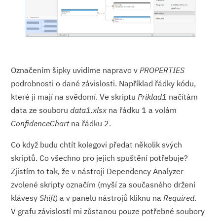
Označením šipky uvidíme napravo v
PROPERTIES
podrobnosti o dané závislosti. Například řádky kódu,
které ji mají na svědomí. Ve skriptu
Priklad1
načítám
data ze souboru
data1.xlsx
na řádku 1 a volám
ConfidenceChart
na řádku 2.
Co když budu chtít kolegovi předat několik svých
skriptů. Co všechno pro jejich spuštění potřebuje?
Zjistím to tak, že v nástroji Dependency Analyzer
zvolené skripty označím (myší za současného držení
klávesy
Shift
) a v panelu nástrojů kliknu na
Required
.
V grafu závislostí mi zůstanou pouze potřebné soubory