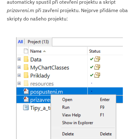
automaticky spustil při otevření projektu a skript
prizavreni.m
při zavření projektu. Nejprve přidáme oba
skripty do našeho projektu: