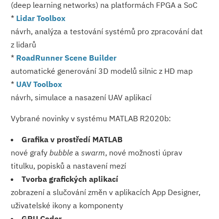
(deep learning networks) na platformách FPGA a SoC
*
Lidar Toolbox
návrh, analýza a testování systémů pro zpracování dat
z lidarů
*
RoadRunner Scene Builder
automatické generování 3D modelů silnic z HD map
*
UAV Toolbox
návrh, simulace a nasazení UAV aplikací
Vybrané novinky v systému MATLAB R2020b:
Grafika v prostředí MATLAB
nové grafy
bubble
a
swarm
, nové možnosti úprav
titulku, popisků a nastavení mezí
Tvorba grafických aplikací
zobrazení a slučování změn v aplikacích App Designer,
uživatelské ikony a komponenty
GPU Coder