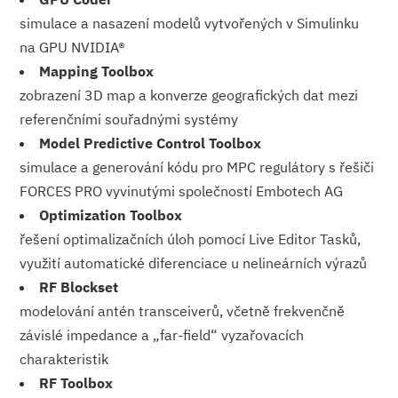
simulace a nasazení modelů vytvořených v Simulinku
na GPU NVIDIA®
Mapping Toolbox
zobrazení 3D map a konverze geografických dat mezi
referenčními souřadnými systémy
Model Predictive Control Toolbox
simulace a generování kódu pro MPC regulátory s řešiči
FORCES PRO vyvinutými společností Embotech AG
Optimization Toolbox
řešení optimalizačních úloh pomocí Live Editor Tasků,
využití automatické diferenciace u nelineárních vý­razů
RF Blockset
modelování antén transceiverů, včetně frekvenčně
závislé impedance a „far-field“ vyzařovacích
charakteristik
RF Toolbox