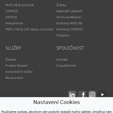
MATLAB & Simulink
Články
COMSOL
Kalendář událostí
dSPACE
Archiv konferencí
HeavyHorse
Knihovny MATLAB
Měřicí Karty (Již nejsou v prodeji)
Knihovny COMSOL
Podpora
SLUŽBY
SPOLEČNOST
Školení
Kontakt
Privátní školení
O společnosti
Konzultační služby
Burza práce
Nastavení Cookies
© HUMUSOFT 1991 - 2026
Ochrana osobních údajů
Používáme cookies, abychom vám poskytli nejlepší možný zážitek. Umožňují nám