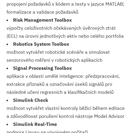
propojení požadavků s kódem a testy v jazyce MATLAB;
formalizace a validace požadavků
Risk Management Toolbox
výpočty celoživotních očekávaných úvěrových ztrát
(ECL) na úrovni jednotlivých aktiv nebo celého portfolia
Robotics System Toolbox
možnost vytvářet robotické scénáře a simulovat
senzorového měření v robotických aplikacích
Signal Processing Toolbox
aplikace v oblasti umělé inteligence: předzpracování,
extrakce příznaků a označování úseků signálů pro
následné učení regresních a klasifikačních mo­delů
Simulink Check
možnost vytvářet vlastní kontroly běžící během editace
a zdůvodňovat porušení kontrol nástroje Model Advisor
Simulink Real-Time
podpora Linuxu na vývojovém počítači