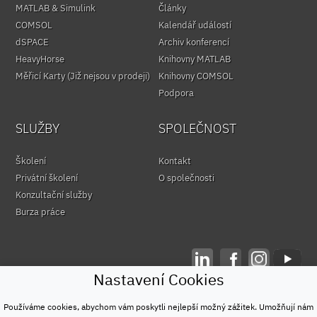
MATLAB & Simulink
Články
COMSOL
Kalendář událostí
dSPACE
Archiv konferencí
HeavyHorse
Knihovny MATLAB
Měřicí Karty (Již nejsou v prodeji)
Knihovny COMSOL
Podpora
SLUŽBY
SPOLEČNOST
Školení
Kontakt
Privátní školení
O společnosti
Konzultační služby
Burza práce
Nastavení Cookies
© HUMUSOFT 1991 - 2026
Ochrana osobních údajů
Používáme cookies, abychom vám poskytli nejlepší možný zážitek. Umožňují nám