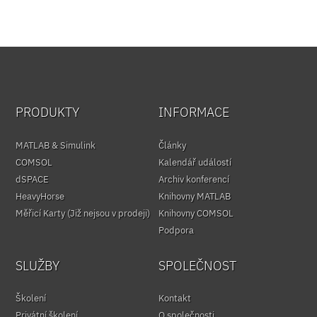
PRODUKTY
INFORMACE
MATLAB & Simulink
Články
COMSOL
Kalendář událostí
dSPACE
Archiv konferencí
HeavyHorse
Knihovny MATLAB
Měřicí Karty (Již nejsou v prodeji)
Knihovny COMSOL
Podpora
SLUŽBY
SPOLEČNOST
Školení
Kontakt
Privátní školení
O společnosti