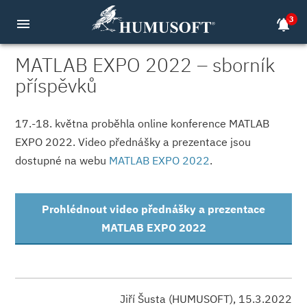
3
menu
notifications_active
MATLAB EXPO 2022 – sborník
příspěvků
17.-18. května proběhla online konference MATLAB
EXPO 2022. Video přednášky a prezentace jsou
dostupné na webu
MATLAB EXPO 2022
.
Prohlédnout video přednášky a prezentace
MATLAB EXPO 2022
Jiří Šusta (HUMUSOFT), 15.3.2022