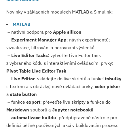
Novinky v základních modulech MATLAB a Simulink:
MATLAB
– nativní podpora pro
Apple silicon
–
Experiment Manager App
: návrh experimentů;
vizualizace, filtrování a porovnání výsledků
–
Live Editor Tasks
: vytvořte Live Editor task
z vybraného kódu s interaktivními ovládacími prvky;
Pivot Table Live Editor Task
–
Live Editor
: vkládejte do live skriptů a funkcí
tabulky
s textem a s obrázky; nové ovládací prvky,
color picker
a
state button
– funkce
export
: převeďte live skripty a funkce do
Markdown
souborů a
Jupyter notebooků
–
automatizace buildu
: předpřipravené nástroje pro
definici běžně používaných akcí v buildovacím procesu