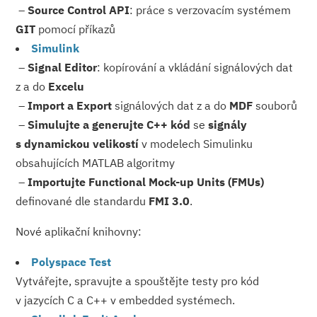
–
Source Control API
: práce s verzovacím systémem
GIT
pomocí příkazů
Simulink
–
Signal Editor
: kopírování a vkládání signálových dat
z a do
Excelu
–
Import a Export
signálových dat z a do
MDF
souborů
–
Simulujte a generujte C++ kód
se
signály
s dynamickou velikostí
v modelech Simulinku
obsahujících MATLAB algoritmy
–
Importujte Functional Mock-up Units (FMUs)
definované dle standardu
FMI 3.0
.
​Nové aplikační knihovny:
Polyspace Test
Vytvářejte, spravujte a spouštějte testy pro kód
v jazycích C a C++ v embedded systémech.