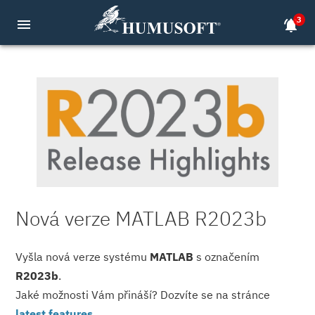
3
menu
notifications_active
Nová verze MATLAB R2023b
Vyšla nová verze systému
MATLAB
s označením
R2023b
.
Jaké možnosti Vám přináší? Dozvíte se na stránce
latest features
.