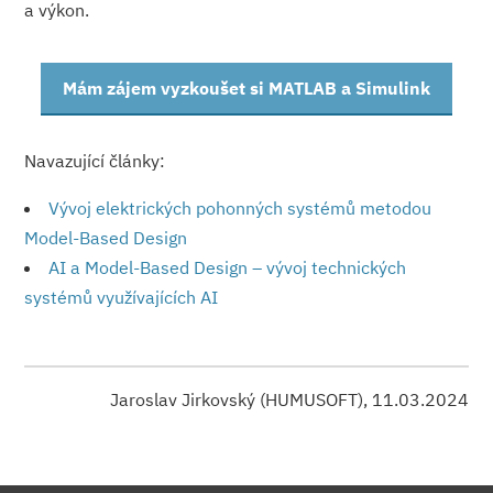
a výkon.
Mám zájem vyzkoušet si MATLAB a Simulink
Navazující články:
Vývoj elektrických pohonných systémů metodou
Model-Based Design
AI a Model-Based Design – vývoj technických
systémů využívajících AI
Jaroslav Jirkovský (HUMUSOFT), 11.03.2024