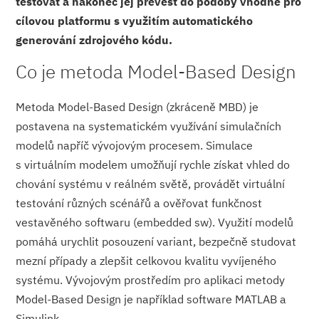
testovat a nakonec jej převést do podoby vhodné pro
cílovou platformu s využitím automatického
generování zdrojového kódu.
Co je metoda Model-Based Design
Metoda Model-Based Design (zkráceně MBD) je
postavena na systematickém využívání simulačních
modelů napříč vývojovým procesem. Simulace
s virtuálním modelem umožňují rychle získat vhled do
chování systému v reálném světě, provádět virtuální
testování různých scénářů a ověřovat funkčnost
vestavěného softwaru (embedded sw). Využití modelů
pomáhá urychlit posouzení variant, bezpečně studovat
mezní případy a zlepšit celkovou kvalitu vyvíjeného
systému. Vývojovým prostředím pro aplikaci metody
Model-Based Design je například software MATLAB a
Simulink.