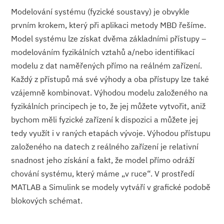
Modelování systému (fyzické soustavy) je obvykle
prvním krokem, který při aplikaci metody MBD řešíme.
Model systému lze získat dvěma základními přístupy –
modelováním fyzikálních vztahů a/nebo identifikací
modelu z dat naměřených přímo na reálném zařízení.
Každý z přístupů má své výhody a oba přístupy lze také
vzájemně kombinovat. Výhodou modelu založeného na
fyzikálních principech je to, že jej můžete vytvořit, aniž
bychom měli fyzické zařízení k dispozici a můžete jej
tedy využít i v raných etapách vývoje. Výhodou přístupu
založeného na datech z reálného zařízení je relativní
snadnost jeho získání a fakt, že model přímo odráží
chování systému, který máme „v ruce“. V prostředí
MATLAB a Simulink se modely vytváří v grafické podobě
blokových schémat.