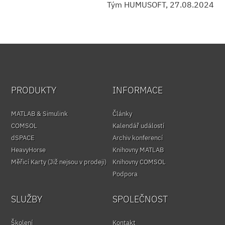
Tým HUMUSOFT, 27.08.2024
PRODUKTY
INFORMACE
MATLAB & Simulink
Články
COMSOL
Kalendář událostí
dSPACE
Archiv konferencí
HeavyHorse
Knihovny MATLAB
Měřicí Karty (Již nejsou v prodeji)
Knihovny COMSOL
Podpora
SLUŽBY
SPOLEČNOST
Školení
Kontakt