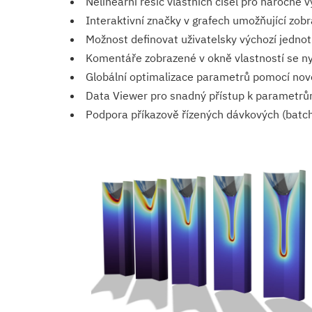
Nelineární řešič vlastních čísel pro náročné v
Interaktivní značky v grafech umožňující zobr
Možnost definovat uživatelsky výchozí jednot
Komentáře zobrazené v okně vlastností se nyn
Globální optimalizace parametrů pomocí nov
Data Viewer pro snadný přístup k parametrů
Podpora příkazově řízených dávkových (batc