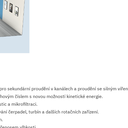
o sekundární proudění v kanálech a proudění se silným víření
ovým číslem s novou možností kinetické energie.
ic a mikrofiltraci.
ní čerpadel, turbín a dalších rotačních zařízení.
h.
řenosem vlhkosti.