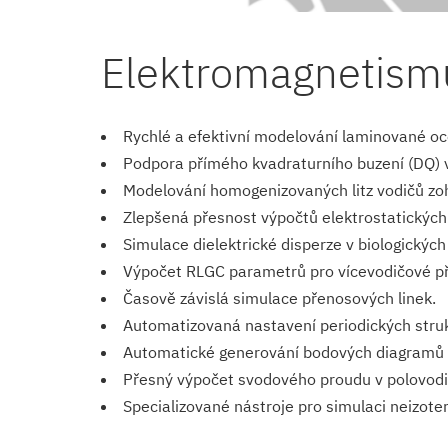
Elektromagnetism
Rychlé a efektivní modelování laminované oc
Podpora přímého kvadraturního buzení (DQ) v
Modelování homogenizovaných litz vodičů zoh
Zlepšená přesnost výpočtů elektrostatických 
Simulace dielektrické disperze v biologických
Výpočet RLGC parametrů pro vícevodičové př
Časově závislá simulace přenosových linek.
Automatizovaná nastavení periodických struk
Automatické generování bodových diagramů a
Přesný výpočet svodového proudu v polovodi
Specializované nástroje pro simulaci neizot