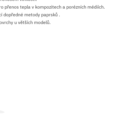
o přenos tepla v kompozitech a porézních médiích.
cí dopředné metody paprsků .
ovrchy u větších modelů.