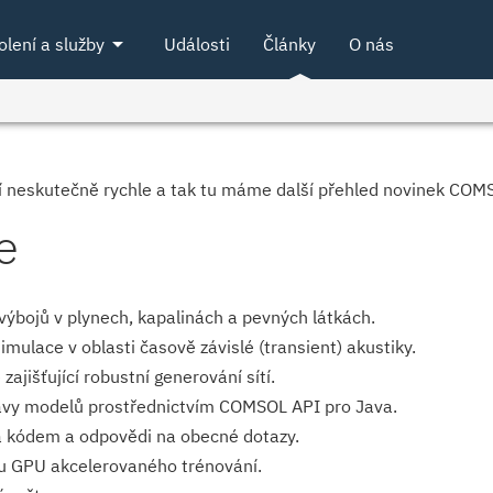
arrow_drop_down
olení a služby
Události
Články
O nás
ží neskutečně rychle a tak tu máme další přehled novinek COM
e
výbojů v plynech, kapalinách a pevných látkách.
mulace v oblasti časově závislé (transient) akustiky.
ajišťující robustní generování sítí.
ravy modelů prostřednictvím COMSOL API pro Java.
va kódem a odpovědi na obecné dotazy.
ou GPU akcelerovaného trénování.