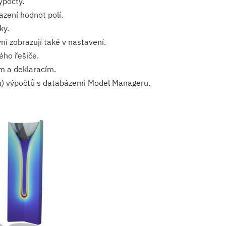
ýpočty.
azení hodnot polí.
ky.
í zobrazují také v nastavení.
ého řešiče.
m a deklaracím.
h) výpočtů s databázemi Model Manageru.