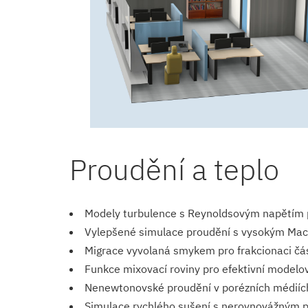
Proudění a teplo
Modely turbulence s Reynoldsovým napětím pr
Vylepšené simulace proudění s vysokým Mach
Migrace vyvolaná smykem pro frakcionaci část
Funkce mixovací roviny pro efektivní modelová
Nenewtonovské proudění v porézních médiíc
Simulace rychlého sušení s nerovnovážným p