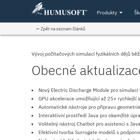
arrow_drop_down
Produkty
Šk
← Zpět na seznam článků
Vývoj počítačových simulací fyzikálních dějů bě
Obecné aktualizac
Nový Electric Discharge Module pro simulaci 
GPU akcelerace umožňující až 25× rychlejší si
Automatické nástroje pro přípravu geometrie z
Interaktivní prostředí Java pro okamžité úp
Volitelný nástroj Chatbot pro asistenci s Ja
Efektivní tvorba Surrogate modelů s podpor