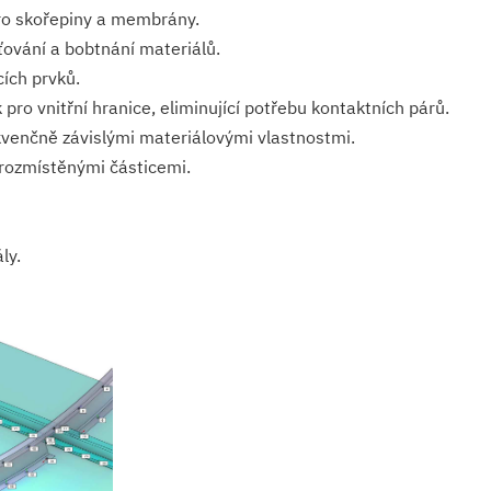
o skořepiny a membrány.
šťování a bobtnání materiálů.
ích prvků.
ro vnitřní hranice, eliminující potřebu kontaktních párů.
ekvenčně závislými materiálovými vlastnostmi.
rozmístěnými částicemi.
ly.