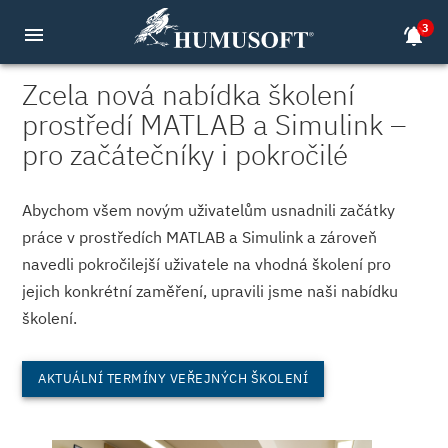
3
menu
notifications_active
Zcela nová nabídka školení
prostředí MATLAB a Simulink –
pro začátečníky i pokročilé
Abychom všem novým uživatelům usnadnili začátky
práce v prostředích MATLAB a Simulink a zároveň
navedli pokročilejší uživatele na vhodná školení pro
jejich konkrétní zaměření, upravili jsme naši nabídku
školení.
AKTUÁLNÍ TERMÍNY VEŘEJNÝCH ŠKOLENÍ