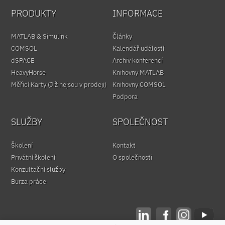
PRODUKTY
INFORMACE
MATLAB & Simulink
Články
COMSOL
Kalendář událostí
dSPACE
Archiv konferencí
HeavyHorse
Knihovny MATLAB
Měřicí Karty (Již nejsou v prodeji)
Knihovny COMSOL
Podpora
SLUŽBY
SPOLEČNOST
Školení
Kontakt
Privátní školení
O společnosti
Konzultační služby
Burza práce