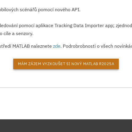
bilových scénářů pomocí nového API.
sledování pomocí aplikace Tracking Data Importer app; zjednod
o cíle a senzory.
ostředí MATLAB naleznete
zde
. Podrobrobnosti o všech novinká
MÁM ZÁJEM VYZKOUŠET SI NOVÝ MATLAB R2025A