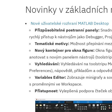
Novinky v základníc
Nové uživatelské rozhraní MATLAB Desktop
Přizpůsobitelné postranní panely:
Snadné
rychlý přístup k nástrojům jako Debugger, Pro
Tematické motivy:
Možnost přepínání mezi
Nový kontejner pro okna figure:
Okna figu
anotovat s novým panelem nástrojů (toolstrip)
Vyhledávání:
Vyhledávání na toolstripu MA
Preferences), nápovědě, příkladům a odpově
Variables Editor:
Zobrazuje minigrafy a so
s proměnnými ve Workspace.
Přístupnost:
Vylepšená podpora čteček obr