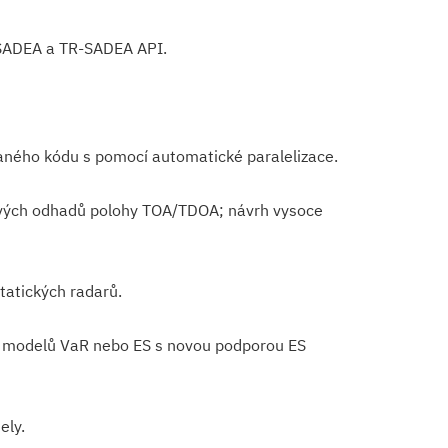
í SADEA a TR-SADEA API.
ného kódu s pomocí automatické paralelizace.
 nových odhadů polohy TOA/TDOA; návrh vysoce
tatických radarů.
lo modelů VaR nebo ES s novou podporou ES
ely.