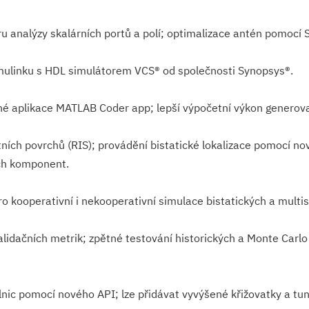
ru analýzy skalárních portů a polí; optimalizace antén pomoc
ulinku s HDL simulátorem VCS® od společnosti Synopsys®.
 aplikace MATLAB Coder app; lepší výpočetní výkon generova
ntních povrchů (RIS); provádění bistatické lokalizace pomocí
ch komponent.
o kooperativní i nekooperativní simulace bistatických a multis
lidačních metrik; zpětné testování historických a Monte Car
nic pomocí nového API; lze přidávat vyvýšené křižovatky a tun