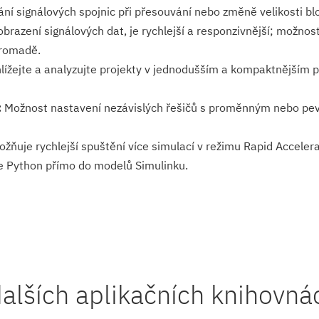
í signálových spojnic při přesouvání nebo změně velikosti bl
brazení signálových dat, je rychlejší a responzivnější; možnos
hromadě.
ížejte a analyzujte projekty v jednodušším a kompaktnějším pr
:
Možnost nastavení nezávislých řešičů s proměnným nebo pe
ňuje rychlejší spuštění více simulací v režimu Rapid Acceler
e Python přímo do modelů Simulinku.
alších aplikačních knihovná