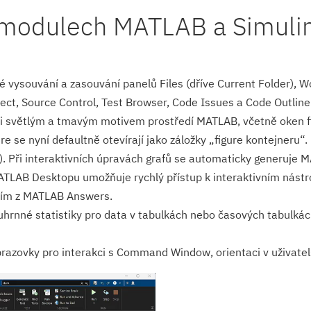
h modulech MATLAB a Simuli
 vysouvání a zasouvání panelů Files (dříve Current Folder), W
ject, Source Control, Test Browser, Code Issues a Code Outline
 světlým a tmavým motivem prostředí MATLAB, včetně oken fi
re se nyní defaultně otevírají jako záložky „figure kontejneru“
. Při interaktivních úpravách grafů se automaticky generuje M
TLAB Desktopu umožňuje rychlý přístup k interaktivním nástro
dím z MATLAB Answers.
uhrnné statistiky pro data v tabulkách nebo časových tabulká
azovky pro interakci s Command Window, orientaci v uživatels