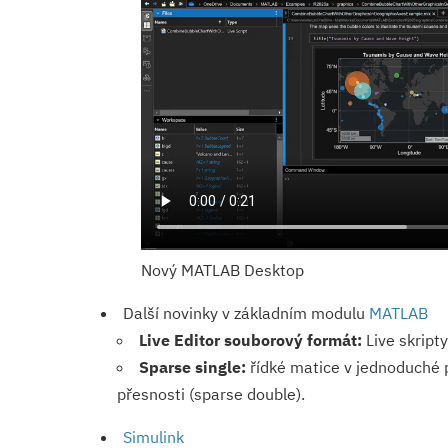
Nový MATLAB Desktop
Další novinky v základním modulu
MATLAB
Live Editor souborový formát:
Live skripty
Sparse single:
řídké matice v jednoduché p
přesnosti (sparse double).
Simulink