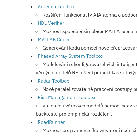
Antenna Toolbox
Rozšíření funkcionality AIAntenna o podpo
HDL Verifier
Možnost společné simulace MATLABu a Sim
MATLAB Coder
Generování kódu pomocí nové přepracované
Phased Array System Toolbox
Modelování rekonfigurova­telných intelige
věrných modelů RF rušení pomocí kaskádový
Radar Toolbox
Nové paralelizovatelné pracovní postupy pr
Risk Management Toolbox
Validace úvěrových modelů pomocí sady va
backtestu pro empirická rozdělení.
RoadRunner
Možnost programovacího vytváření scén sil