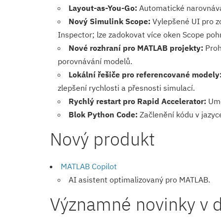
Layout-as-You-Go:
Automatické narovnáván
Nový Simulink Scope:
Vylepšené UI pro zo
Inspector; lze zadokovat více oken Scope po
Nové rozhraní pro MATLAB projekty:
Prohl
porovnávání modelů.
Lokální řešiče pro referencované modely
zlepšení rychlosti a přesnosti simulací.
Rychlý restart pro Rapid Accelerator:
Umož
Blok Python Code:
Začlenění kódu v jazyc
Nový produkt
MATLAB Copilot
AI asistent optimalizovaný pro MATLAB.
Významné novinky v d