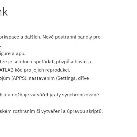
nk
orkspace a dalších. Nové postranní panely pro
.
gure a app.
. Lze je snadno uspořádat, přizpůsobovat a
ATLAB kód pro jejich reprodukci.
jům (APPS), nastavením (Settings, dříve
ch a umožňuje vytvářet grafy synchronizované
kém rozhraním či vytváření a úpravou skriptů.