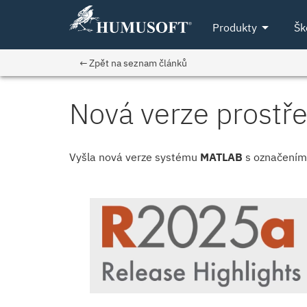
arrow_drop_down
Produkty
Šk
← Zpět na seznam článků
Nová verze prost
Vyšla nová verze systému
MATLAB
s označení