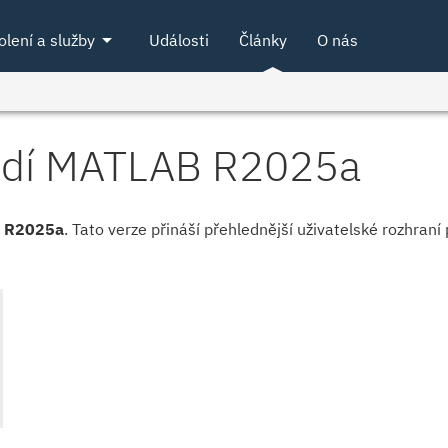
arrow_drop_down
olení a služby
Události
Články
O nás
ředí MATLAB R2025a
m
R2025a
. Tato verze přináší přehlednější uživatelské rozhraní 