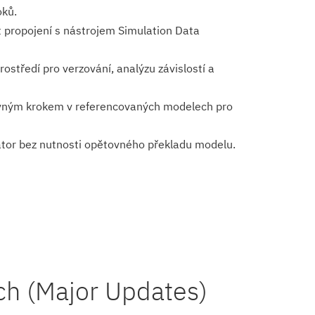
oků.
t propojení s nástrojem Simulation Data
ostředí pro verzování, analýzu závislostí a
vným krokem v referencovaných modelech pro
ator bez nutnosti opětovného překladu modelu.
ch (Major Updates)