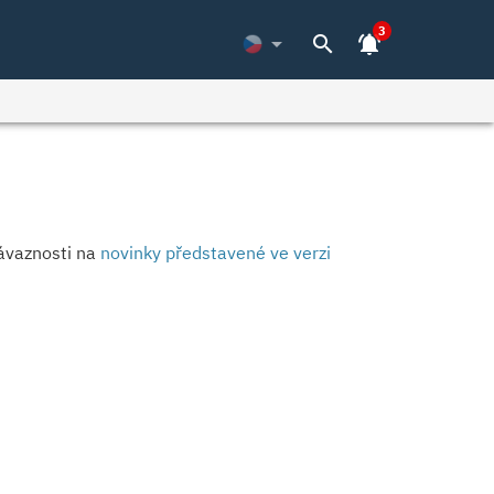
3
arrow_drop_down
search
notifications_active
návaznosti na
novinky představené ve verzi