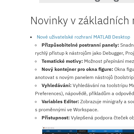
Novinky v základníc
Nové uživatelské rozhraní MATLAB Desktop
Přizpůsobitelné postranní panely:
Snadné
rychlý přístup k nástrojům jako Debugger, Pro
Tematické motivy:
Možnost přepínání mezi
Nový kontejner pro okna figure:
Okna figu
anotovat s novým panelem nástrojů (toolstrip)
Vyhledávání:
Vyhledávání na toolstripu MA
Preferences), nápovědě, příkladům a odpově
Variables Editor:
Zobrazuje minigrafy a so
s proměnnými ve Workspace.
Přístupnost:
Vylepšená podpora čteček obr