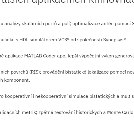
ru analýzy skalárních portů a polí; optimalizace antén pomoc
ulinku s HDL simulátorem VCS® od společnosti Synopsys®.
 aplikace MATLAB Coder app; lepší výpočetní výkon generova
ntních povrchů (RIS); provádění bistatické lokalizace pomocí
ch komponent.
o kooperativní i nekooperativní simulace bistatických a multis
lidačních metrik; zpětné testování historických a Monte Car