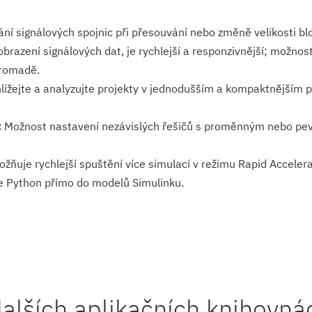
í signálových spojnic při přesouvání nebo změně velikosti bl
brazení signálových dat, je rychlejší a responzivnější; možnos
hromadě.
ížejte a analyzujte projekty v jednodušším a kompaktnějším pr
:
Možnost nastavení nezávislých řešičů s proměnným nebo pe
ňuje rychlejší spuštění více simulací v režimu Rapid Acceler
e Python přímo do modelů Simulinku.
alších aplikačních knihovná