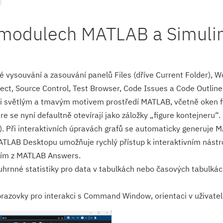
h modulech MATLAB a Simuli
 vysouvání a zasouvání panelů Files (dříve Current Folder), W
ject, Source Control, Test Browser, Code Issues a Code Outline
 světlým a tmavým motivem prostředí MATLAB, včetně oken fi
re se nyní defaultně otevírají jako záložky „figure kontejneru“
. Při interaktivních úpravách grafů se automaticky generuje M
TLAB Desktopu umožňuje rychlý přístup k interaktivním nástro
dím z MATLAB Answers.
uhrnné statistiky pro data v tabulkách nebo časových tabulká
azovky pro interakci s Command Window, orientaci v uživatels