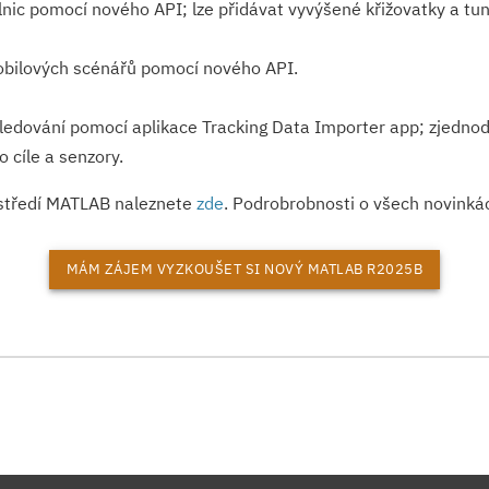
nic pomocí nového API; lze přidávat vyvýšené křižovatky a tun
bilových scénářů pomocí nového API.
sledování pomocí aplikace Tracking Data Importer app; zjednod
o cíle a senzory.
ostředí MATLAB naleznete
zde
. Podrobrobnosti o všech novinká
MÁM ZÁJEM VYZKOUŠET SI NOVÝ MATLAB R2025B