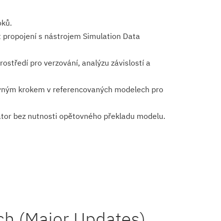
oků.
t propojení s nástrojem Simulation Data
ostředí pro verzování, analýzu závislostí a
vným krokem v referencovaných modelech pro
ator bez nutnosti opětovného překladu modelu.
ch (Major Updates)