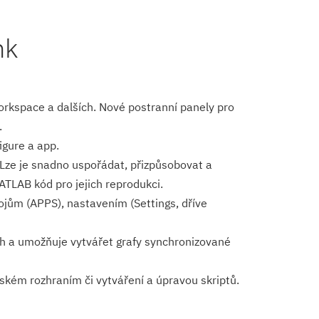
nk
orkspace a dalších. Nové postranní panely pro
.
gure a app.
. Lze je snadno uspořádat, přizpůsobovat a
ATLAB kód pro jejich reprodukci.
jům (APPS), nastavením (Settings, dříve
ch a umožňuje vytvářet grafy synchronizované
kém rozhraním či vytváření a úpravou skriptů.