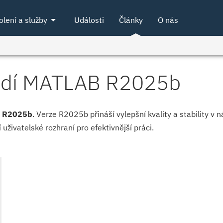
arrow_drop_down
olení a služby
Události
Články
O nás
ředí MATLAB R2025b
m
R2025b
. Verze R2025b přináší vylepšní kvality a stability v 
uživatelské rozhraní pro efektivnější práci.