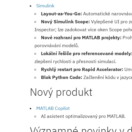
Simulink
Layout-as-You-Go:
Automatické narovnáván
Nový Simulink Scope:
Vylepšené UI pro zo
Inspector; lze zadokovat více oken Scope po
Nové rozhraní pro MATLAB projekty:
Prohl
porovnávání modelů.
Lokální řešiče pro referencované modely
zlepšení rychlosti a přesnosti simulací.
Rychlý restart pro Rapid Accelerator:
Umož
Blok Python Code:
Začlenění kódu v jazyc
Nový produkt
MATLAB Copilot
AI asistent optimalizovaný pro MATLAB.
Významné novinky v d