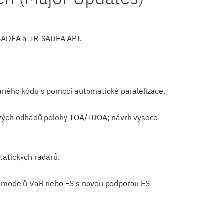
í SADEA a TR-SADEA API.
ného kódu s pomocí automatické paralelizace.
 nových odhadů polohy TOA/TDOA; návrh vysoce
tatických radarů.
lo modelů VaR nebo ES s novou podporou ES