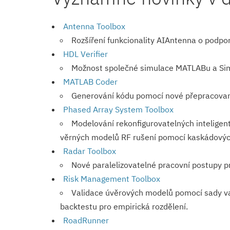
Antenna Toolbox
Rozšíření funkcionality AIAntenna o podpo
HDL Verifier
Možnost společné simulace MATLABu a Sim
MATLAB Coder
Generování kódu pomocí nové přepracované
Phased Array System Toolbox
Modelování rekonfigurova­telných intelige
věrných modelů RF rušení pomocí kaskádový
Radar Toolbox
Nové paralelizovatelné pracovní postupy pr
Risk Management Toolbox
Validace úvěrových modelů pomocí sady va
backtestu pro empirická rozdělení.
RoadRunner