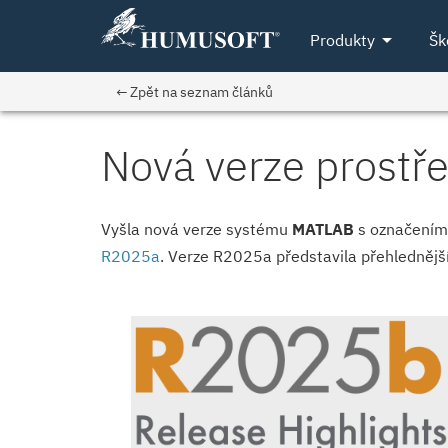
arrow_drop_down
Produkty
Šk
← Zpět na seznam článků
Nová verze prost
Vyšla nová verze systému
MATLAB
s označení
R2025a
. Verze R2025a představila přehlednější 