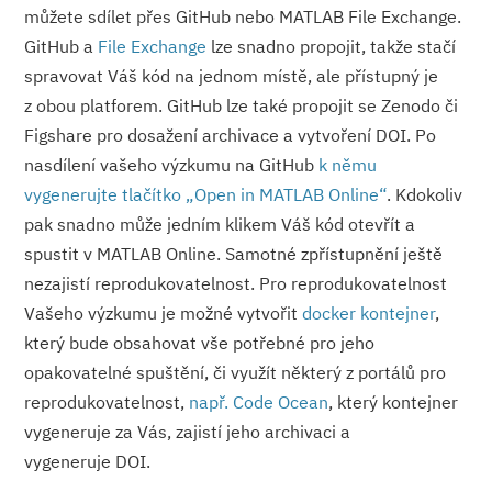
můžete sdílet přes GitHub nebo MATLAB File Exchange.
GitHub a
File Exchange
lze snadno propojit, takže stačí
spravovat Váš kód na jednom místě, ale přístupný je
z obou platforem. GitHub lze také propojit se Zenodo či
Figshare pro dosažení archivace a vytvoření DOI. Po
nasdílení vašeho výzkumu na GitHub
k němu
vygenerujte tlačítko „Open in MATLAB Online“
. Kdokoliv
pak snadno může jedním klikem Váš kód otevřít a
spustit v MATLAB Online. Samotné zpřístupnění ještě
nezajistí reprodukovatelnost. Pro reprodukovatelnost
Vašeho výzkumu je možné vytvořit
docker kontejner
,
který bude obsahovat vše potřebné pro jeho
opakovatelné spuštění, či využít některý z portálů pro
reprodukovatelnost,
např. Code Ocean
, který kontejner
vygeneruje za Vás, zajistí jeho archivaci a
vygeneruje DOI.