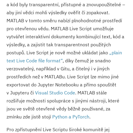
a kód byly transparentní, přístupné a znovupoužitelné –
aby jiní vědci mohli výsledky ověřit či zopakovat.
MATLAB v tomto směru nabízí plnohodnotné prostředí
pro otevřenou vědu. MATLAB Live Script umožňuje
vytvářet interaktivní dokumenty kombinující text, kód a
výsledky, a zajistit tak transparentnost použitých
postupů. Live Script je nově možné ukládat jako
„plain
text Live Code file format“
, díky čemuž je snadno
verzovatelný, například v Gitu, a čitelný i v jiných
prostředích než v MATLABu. Live Script lze mimo jiné
exportovat do Jupyter Notebooku a přímo spouštět
v Jupyteru či
Visual Studio Code
. MATLAB stále
rozšiřuje možnosti spolupráce s jinými nástroji, které
jsou ve světě otevřené vědy běžně používané, za
zmínku zde jistě stojí
Python a PyTorch
.
Pro zpřístupnění Live Scriptu široké komunitě jej