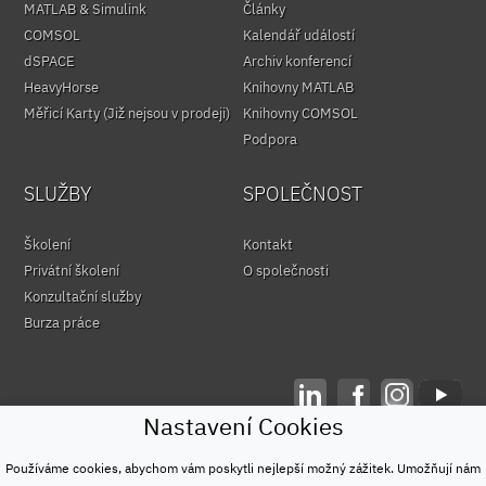
MATLAB & Simulink
Články
COMSOL
Kalendář událostí
dSPACE
Archiv konferencí
HeavyHorse
Knihovny MATLAB
Měřicí Karty (Již nejsou v prodeji)
Knihovny COMSOL
Podpora
SLUŽBY
SPOLEČNOST
Školení
Kontakt
Privátní školení
O společnosti
Konzultační služby
Burza práce
Nastavení Cookies
© HUMUSOFT 1991 - 2026
Ochrana osobních údajů
Používáme cookies, abychom vám poskytli nejlepší možný zážitek. Umožňují nám