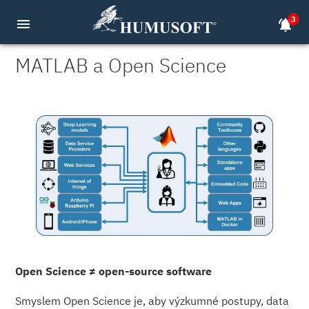
3
menu
notifications_active
MATLAB a Open Science
Open Science
≠
open-source software
Smyslem Open Science je, aby výzkumné postupy, data