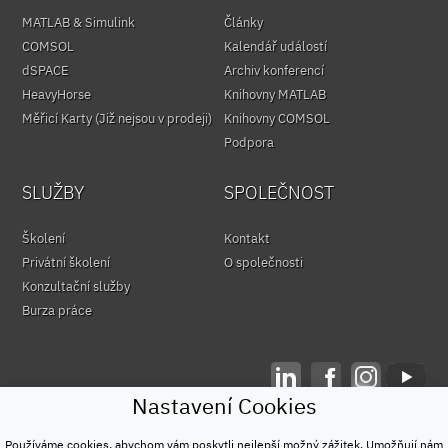
MATLAB & Simulink
Články
COMSOL
Kalendář událostí
dSPACE
Archiv konferencí
HeavyHorse
Knihovny MATLAB
Měřicí Karty (Již nejsou v prodeji)
Knihovny COMSOL
Podpora
SLUŽBY
SPOLEČNOST
Školení
Kontakt
Privátní školení
O společnosti
Konzultační služby
Burza práce
Nastavení Cookies
© HUMUSOFT 1991 - 2026
Ochrana osobních údajů
Používáme cookies, abychom vám poskytli nejlepší možný zážitek. Umožňují nám