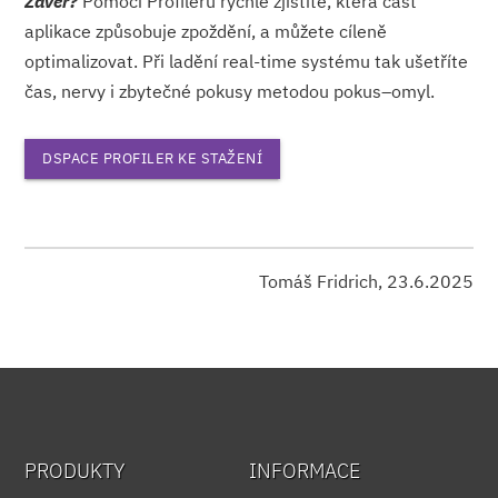
Závěr?
Pomocí Profileru rychle zjistíte, která část
aplikace způsobuje zpoždění, a můžete cíleně
optimalizovat. Při ladění real-time systému tak ušetříte
čas, nervy i zbytečné pokusy metodou pokus–omyl.
DSPACE PROFILER KE STAŽENÍ
Tomáš Fridrich, 23.6.2025
PRODUKTY
INFORMACE