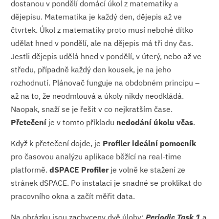
dostanou v pondělí domácí úkol z matematiky a
dějepisu. Matematika je každý den, dějepis až ve
čtvrtek. Úkol z matematiky proto musí nebohé dítko
udělat hned v pondělí, ale na dějepis má tři dny čas.
Jestli dějepis udělá hned v pondělí, v úterý, nebo až ve
středu, případně každý den kousek, je na jeho
rozhodnutí. Plánovač funguje na obdobném principu –
až na to, že neodmlouvá a úkoly nikdy neodkládá.
Naopak, snaží se je řešit v co nejkratším čase.
Přetečení
je v tomto příkladu
nedodání úkolu včas
.
Když k přetečení dojde, je
Profiler ideální pomocník
pro časovou analýzu aplikace běžící na real-time
platformě.
dSPACE Profiler
je volně ke stažení ze
stránek dSPACE. Po instalaci je snadné se proklikat do
pracovního okna a začít měřit data.
Na obrázku jsou zachyceny dvě úlohy:
Periodic Task 1
a