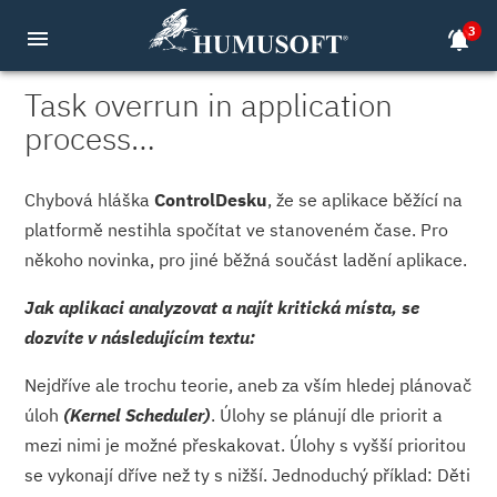
3
menu
notifications_active
Task overrun in application
process…
Chybová hláška
ControlDesku
, že se aplikace běžící na
platformě nestihla spočítat ve stanoveném čase. Pro
někoho novinka, pro jiné běžná součást ladění aplikace.
Jak aplikaci analyzovat a najít kritická místa, se
dozvíte v následujícím tex­tu:
Nejdříve ale trochu teorie, aneb za vším hledej plánovač
úloh
(Kernel Scheduler)
. Úlohy se plánují dle priorit a
mezi nimi je možné přeskakovat. Úlohy s vyšší prioritou
se vykonají dříve než ty s nižší. Jednoduchý příklad: Děti