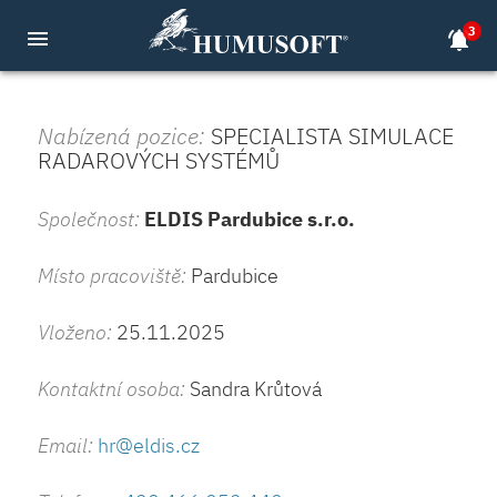
3
menu
notifications_active
Nabízená pozice:
SPECIALISTA SIMULACE
RADAROVÝCH SYSTÉMŮ
Společnost:
ELDIS Pardubice s.r.o.
Místo pracoviště:
Pardubice
Vloženo:
25.11.2025
Kontaktní osoba:
Sandra Krůtová
Email:
hr@eldis.cz