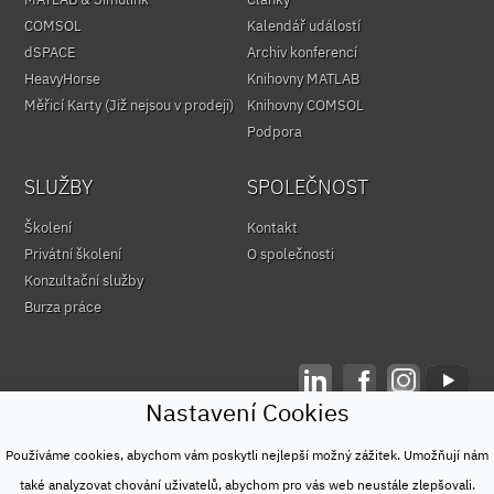
COMSOL
Kalendář událostí
dSPACE
Archiv konferencí
HeavyHorse
Knihovny MATLAB
Měřicí Karty (Již nejsou v prodeji)
Knihovny COMSOL
Podpora
SLUŽBY
SPOLEČNOST
Školení
Kontakt
Privátní školení
O společnosti
Konzultační služby
Burza práce
Nastavení Cookies
© HUMUSOFT 1991 - 2026
Ochrana osobních údajů
Používáme cookies, abychom vám poskytli nejlepší možný zážitek. Umožňují nám
&
také analyzovat chování uživatelů, abychom pro vás web neustále zlepšovali.