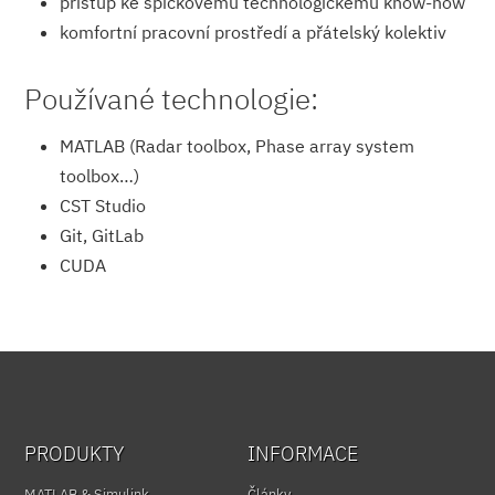
přístup ke špičkovému technologickému know-how
komfortní pracovní prostředí a přátelský kolektiv
Používané technologie:
MATLAB (Radar toolbox, Phase array system
toolbox…)
CST Studio
Git, GitLab
CUDA
PRODUKTY
INFORMACE
MATLAB & Simulink
Články