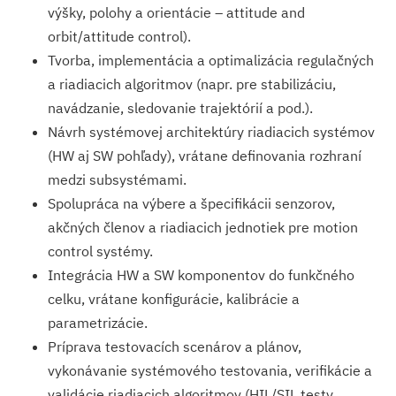
výšky, polohy a orientácie – attitude and
orbit/attitude control).
Tvorba, implementácia a optimalizácia regulačných
a riadiacich algoritmov (napr. pre stabilizáciu,
navádzanie, sledovanie trajektórií a pod.).
Návrh systémovej architektúry riadiacich systémov
(HW aj SW pohľady), vrátane definovania rozhraní
medzi subsystémami.
Spolupráca na výbere a špecifikácii senzorov,
akčných členov a riadiacich jednotiek pre motion
control systémy.
Integrácia HW a SW komponentov do funkčného
celku, vrátane konfigurácie, kalibrácie a
parametrizácie.
Príprava testovacích scenárov a plánov,
vykonávanie systémového testovania, verifikácie a
validácie riadiacich algoritmov (HIL/SIL testy,