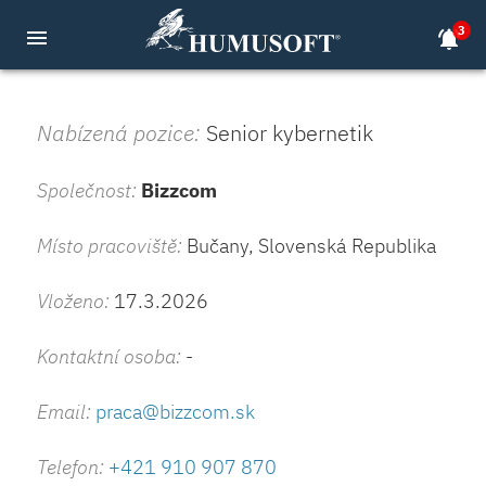
3
menu
notifications_active
Nabízená pozice:
Senior kybernetik
Společnost:
Bizzcom
Místo pracoviště:
Bučany, Slovenská Republika
Vloženo:
17.3.2026
Kontaktní osoba:
-
Email:
praca@bizzcom.sk
Telefon:
+421 910 907 870