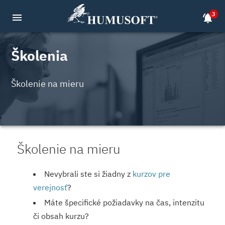
3
menu
notifications_active
Školenia
Školenie na mieru
Školenie na mieru
Nevybrali ste si žiadny z
kurzov pre
verejnosť
?
Máte špecifické požiadavky na čas, intenzitu
či obsah kurzu?