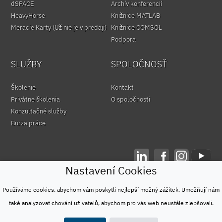
dSPACE
Archív konferencií
HeavyHorse
Knižnice MATLAB
Meracie Karty (Už nie je v predaji)
Knižnice COMSOL
Podpora
SLUŽBY
SPOLOČNOSŤ
Školenie
Kontakt
Privátne školenia
O spoločnosti
Konzultačné služby
Burza práce
Nastavení Cookies
© HUMUSOFT 1991 - 2026
Ochrana osobných údajov
Používáme cookies, abychom vám poskytli nejlepší možný zážitek. Umožňují nám
&
také analyzovat chování uživatelů, abychom pro vás web neustále zlepšovali.
Podmienky používania