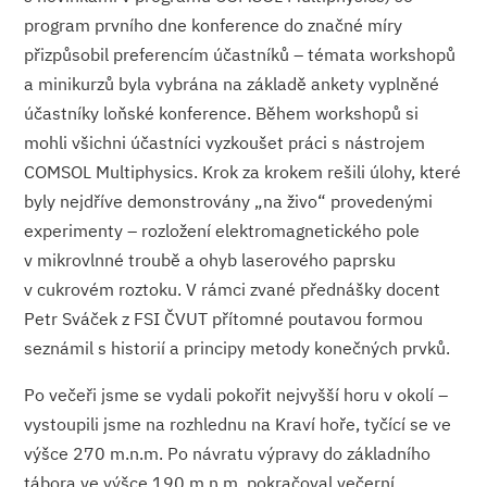
program prvního dne konference do značné míry
přizpůsobil preferencím účastníků – témata workshopů
a minikurzů byla vybrána na základě ankety vyplněné
účastníky loňské konference. Během workshopů si
mohli všichni účastníci vyzkoušet práci s nástrojem
COMSOL Multiphysics. Krok za krokem rešili úlohy, které
byly nejdříve demonstrovány „na živo“ provedenými
experimenty – rozložení elektromagnetického pole
v mikrovlnné troubě a ohyb laserového paprsku
v cukrovém roztoku. V rámci zvané přednášky docent
Petr Sváček z FSI ČVUT přítomné poutavou formou
seznámil s historií a principy metody konečných prvků.
Po večeři jsme se vydali pokořit nejvyšší horu v okolí –
vystoupili jsme na rozhlednu na Kraví hoře, tyčící se ve
výšce 270 m.n.m. Po návratu výpravy do základního
tábora ve výšce 190 m.n.m. pokračoval večerní