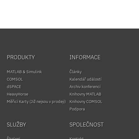
PRODUKTY
INFORMACE
MATLAB & Simulink
Články
COMSOL
Kalendář událostí
dSPACE
Archiv konferencí
HeavyHorse
Knihovny MATLAB
Měřicí Karty (Již nejsou v prodeji)
Knihovny COMSOL
Podpora
SLUŽBY
SPOLEČNOST
Školení
Kontakt