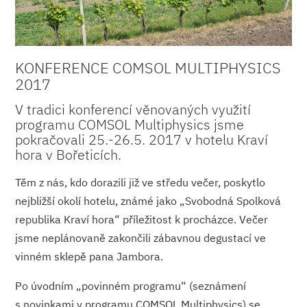
KONFERENCE COMSOL MULTIPHYSICS
2017
V tradici konferencí věnovaných využití
programu COMSOL Multiphysics jsme
pokračovali 25.-26.5. 2017 v hotelu Kraví
hora v Bořeticích.
Těm z nás, kdo dorazili již ve středu večer, poskytlo
nejbližší okolí hotelu, známé jako „Svobodná Spolková
republika Kraví hora“ příležitost k procházce. Večer
jsme neplánovaně zakončili zábavnou degustací ve
vinném sklepě pana Jambora.
Po úvodním „povinném programu“ (seznámení
s novinkami v programu COMSOL Multiphysics) se