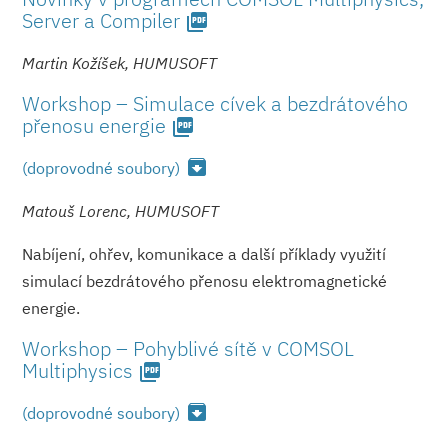
Server a Compiler
picture_as_pdf
Martin Kožíšek, HUMUSOFT
Workshop – Simulace cívek a bezdrátového
přenosu energie
picture_as_pdf
archive
(doprovodné soubory)
Matouš Lorenc, HUMUSOFT
Nabíjení, ohřev, komunikace a další příklady využití
simulací bezdrátového přenosu elektromagnetické
energie.
Workshop – Pohyblivé sítě v COMSOL
Multiphysics
picture_as_pdf
archive
(doprovodné soubory)