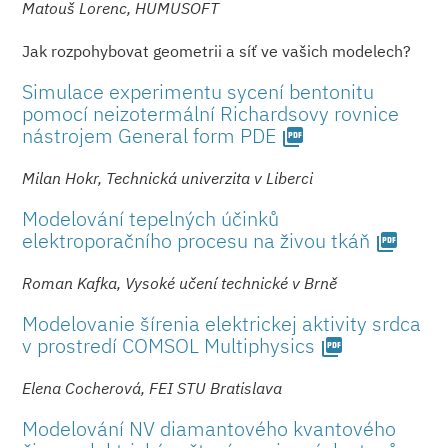
Matouš Lorenc, HUMUSOFT
Jak rozpohybovat geometrii a síť ve vašich modelech?
Simulace experimentu sycení bentonitu
pomocí neizotermální Richardsovy rovnice
nástrojem General form PDE
picture_as_pdf
Milan Hokr, Technická univerzita v Liberci
Modelování tepelných účinků
elektroporačního procesu na živou tkáň
picture_as_pdf
Roman Kafka, Vysoké učení technické v Brně
Modelovanie šírenia elektrickej aktivity srdca
v prostredí COMSOL Multiphysics
picture_as_pdf
Elena Cocherová, FEI STU Bratislava
Modelování NV diamantového kvantového