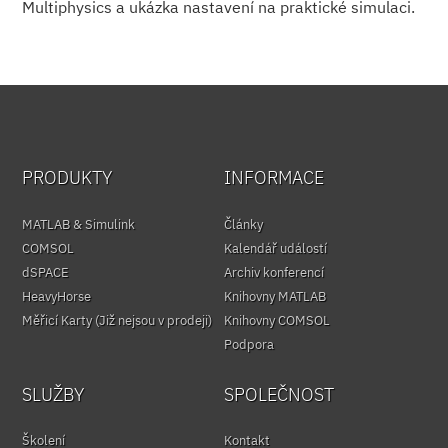
Multiphysics a ukázka nastavení na praktické simulaci.
PRODUKTY
INFORMACE
MATLAB & Simulink
Články
COMSOL
Kalendář událostí
dSPACE
Archiv konferencí
HeavyHorse
Knihovny MATLAB
Měřicí Karty (Již nejsou v prodeji)
Knihovny COMSOL
Podpora
SLUŽBY
SPOLEČNOST
Školení
Kontakt