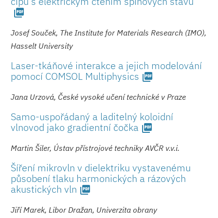
čipu s elektrickým čtením spinových stavů
picture_as_pdf
Josef Souček, The Institute for Materials Research (IMO),
Hasselt University
Laser-tkáňové interakce a jejich modelování
pomocí COMSOL Multiphysics
picture_as_pdf
Jana Urzová, České vysoké učení technické v Praze
Samo-uspořádaný a laditelný koloidní
vlnovod jako gradientní čočka
picture_as_pdf
Martin Šiler, Ústav přístrojové techniky AVČR v.v.i.
Šíření mikrovln v dielektriku vystavenému
působení tlaku harmonických a rázových
akustických vln
picture_as_pdf
Jiří Marek, Libor Dražan, Univerzita obrany