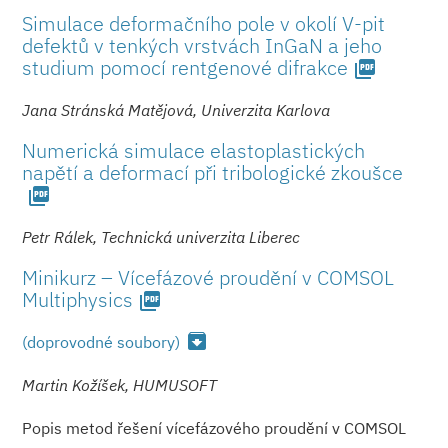
Simulace deformačního pole v okolí V-pit
defektů v tenkých vrstvách InGaN a jeho
studium pomocí rentgenové difrakce
picture_as_pdf
Jana Stránská Matějová, Univerzita Karlova
Numerická simulace elastoplastických
napětí a deformací při tribologické zkoušce
picture_as_pdf
Petr Rálek, Technická univerzita Liberec
Minikurz – Vícefázové proudění v COMSOL
Multiphysics
picture_as_pdf
archive
(doprovodné soubory)
Martin Kožíšek, HUMUSOFT
Popis metod řešení vícefázového proudění v COMSOL