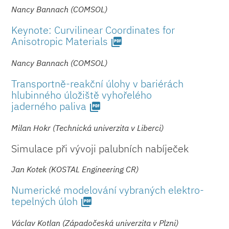
Nancy Bannach (COMSOL)
Keynote: Curvilinear Coordinates for
Anisotropic Materials
picture_as_pdf
Nancy Bannach (COMSOL)
Transportně-reakční úlohy v bariérách
hlubinného úložiště vyhořelého
jaderného paliva
picture_as_pdf
Milan Hokr (Technická univerzita v Liberci)
Simulace při vývoji palubních nabíječek
Jan Kotek (KOSTAL Engineering CR)
Numerické modelování vybraných elektro-
tepelných úloh
picture_as_pdf
Václav Kotlan (Západočeská univerzita v Plzni)