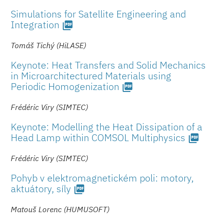
Simulations for Satellite Engineering and
Integration
picture_as_pdf
Tomáš Tichý (HiLASE)
Keynote: Heat Transfers and Solid Mechanics
in Microarchitectured Materials using
Periodic Homogenization
picture_as_pdf
Frédéric Viry (SIMTEC)
Keynote: Modelling the Heat Dissipation of a
Head Lamp within COMSOL Multiphysics
picture_as_pdf
Frédéric Viry (SIMTEC)
Pohyb v elektromagne­tickém poli: motory,
aktuátory, síly
picture_as_pdf
Matouš Lorenc (HUMUSOFT)