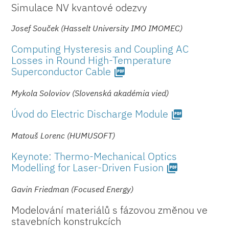
Simulace NV kvantové odezvy
Josef Souček (Hasselt University IMO IMOMEC)
Computing Hysteresis and Coupling AC
Losses in Round High-Temperature
Superconductor Ca­ble
picture_as_pdf
Mykola Soloviov (Slovenská akadémia vied)
Úvod do Electric Discharge Module
picture_as_pdf
Matouš Lorenc (HUMUSOFT)
Keynote: Thermo-Mechanical Optics
Modelling for Laser-Driven Fusion
picture_as_pdf
Gavin Friedman (Focused Energy)
Modelování materiálů s fázovou změnou ve
stavebních konstrukcích