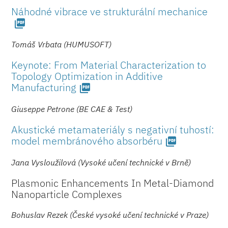
Náhodné vibrace ve strukturální mechanice
picture_as_pdf
Tomáš Vrbata (HUMUSOFT)
Keynote: From Material Characterization to
Topology Optimization in Additive
Manufacturing
picture_as_pdf
Giuseppe Petrone (BE CAE & Test)
Akustické metamateriály s negativní tuhostí:
model membránového absorbéru
picture_as_pdf
Jana Vysloužilová (Vysoké učení technické v Brně)
Plasmonic Enhancements In Metal-Diamond
Nanoparticle Complexes
Bohuslav Rezek (České vysoké učení technické v Praze)