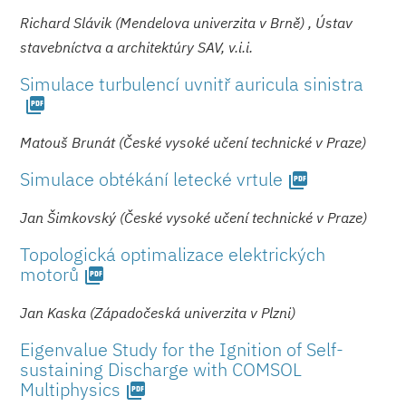
Richard Slávik (Mendelova univerzita v Brně) , Ústav
stavebníctva a architektúry SAV, v.i.i.
Simulace turbulencí uvnitř auricula sinistra
picture_as_pdf
Matouš Brunát (České vysoké učení technické v Praze)
Simulace obtékání letecké vrtule
picture_as_pdf
Jan Šimkovský (České vysoké učení technické v Praze)
Topologická optimalizace elektrických
motorů
picture_as_pdf
Jan Kaska (Západočeská univerzita v Plzni)
Eigenvalue Study for the Ignition of Self-
sustaining Discharge with COMSOL
Multiphysics
picture_as_pdf