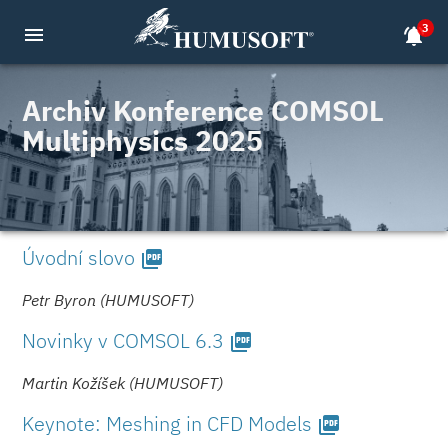
3
menu
notifications_active
Archiv Konference COMSOL
Multiphysics 2025
Úvodní slovo
picture_as_pdf
Petr Byron (HUMUSOFT)
Novinky v COMSOL 6.3
picture_as_pdf
Martin Kožíšek (HUMUSOFT)
Keynote: Meshing in CFD Models
picture_as_pdf