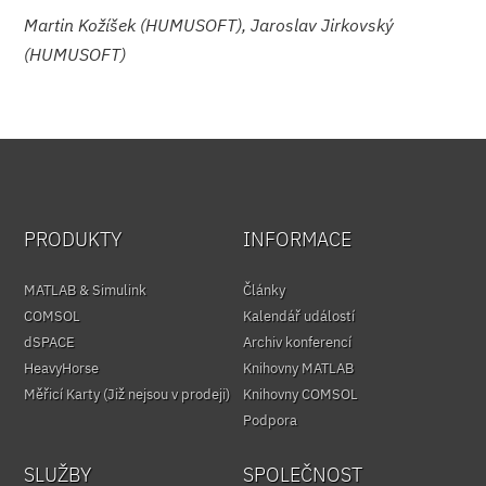
Martin Kožíšek (HUMUSOFT), Jaroslav Jirkovský
(HUMUSOFT)
PRODUKTY
INFORMACE
MATLAB & Simulink
Články
COMSOL
Kalendář událostí
dSPACE
Archiv konferencí
HeavyHorse
Knihovny MATLAB
Měřicí Karty (Již nejsou v prodeji)
Knihovny COMSOL
Podpora
SLUŽBY
SPOLEČNOST