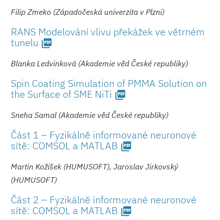
Filip Zmeko (Západočeská univerzita v Plzni)
RANS Modelování vlivu překážek ve větrném
tunelu
picture_as_pdf
Blanka Ledvinková (Akademie věd České republiky)
Spin Coating Simulation of PMMA Solution on
the Surface of SME NiTi
picture_as_pdf
Sneha Samal (Akademie věd České republiky)
Část 1 – Fyzikálně informované neuronové
sítě: COMSOL a MATLAB
picture_as_pdf
Martin Kožíšek (HUMUSOFT), Jaroslav Jirkovský
(HUMUSOFT)
Část 2 – Fyzikálně informované neuronové
sítě: COMSOL a MATLAB
picture_as_pdf