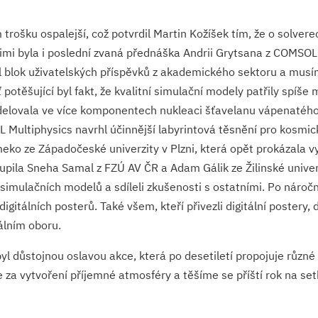
trošku ospalejší, což potvrdil Martin Kožíšek tím, že o solvere
nimi byla i poslední zvaná přednáška Andrii Grytsana z COMSOL,
 blok uživatelských příspěvků z akademického sektoru a musím
potěšující byl fakt, že kvalitní simulační modely patřily spíše
elovala ve více komponentech nukleaci šťavelanu vápenatého 
Multiphysics navrhl účinnější labyrintová těsnění pro kosmické
Zmeko ze Západočeské univerzity v Plzni, která opět prokázal
upila Sneha Samal z FZÚ AV ČR a Adam Gálik ze Žilinské univer
simulačních modelů a sdíleli zkušenosti s ostatními. Po nároč
gitálních posterů. Také všem, kteří přivezli digitální postery,
álním oboru.
 důstojnou oslavou akce, která po desetiletí propojuje různé 
 vytvoření příjemné atmosféry a těšíme se příští rok na setk