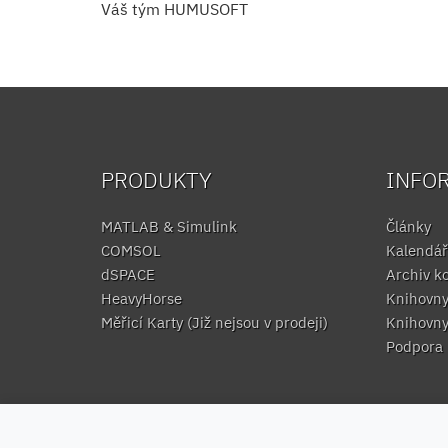
Váš tým HUMUSOFT
PRODUKTY
INFO
MATLAB & Simulink
Články
COMSOL
Kalendář
dSPACE
Archiv k
HeavyHorse
Knihovn
Měřicí Karty (Již nejsou v prodeji)
Knihovn
Podpora