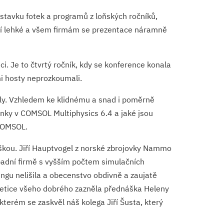
stavku fotek a programů z loňských ročníků,
ení lehké a všem firmám se prezentace náramně
i. Je to čtvrtý ročník, kdy se konference konala
mi hosty neprozkoumali.
ily. Vzhledem ke klidnému a snad i poměrně
inky v COMSOL Multiphysics 6.4 a jaké jsou
 COMSOL.
áškou. Jiří Hauptvogel z norské zbrojovky Nammo
padní firmě s vyšším počtem simulačních
ringu nelišila a obecenstvo obdivně a zaujatě
třetice všeho dobrého zazněla přednáška Heleny
kterém se zaskvěl náš kolega Jiří Šusta, který