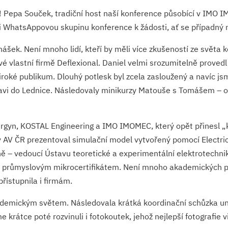
u! Pepa Souček, tradiční host naší konference působící v IMO IM
 i WhatsAppovou skupinu konference k žádosti, ať se případný 
šek. Není mnoho lidí, kteří by měli více zkušeností ze světa 
své vlastní firmě Deflexional. Daniel velmi srozumitelně prove
oké publikum. Dlouhý potlesk byl zcela zasloužený a navíc jsm
clavi do Lednice. Následovaly minikurzy Matouše s Tomášem –
rgyn, KOSTAL Engineering a IMO IMOMEC, který opět přinesl „k
AV ČR prezentoval simulační model vytvořený pomocí Electri
rně – vedoucí Ústavu teoretické a experimentální elektrotechn
m průmyslovým mikrocertifikátem. Není mnoho akademických pr
řístupnila i firmám.
emickým světem. Následovala krátká koordinační schůzka univer
krátce poté rozvinuli i fotokoutek, jehož nejlepší fotografie vi