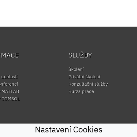
RMACE
SLUŽBY
Školení
 událostí
Privátní školení
onferencí
Konzultační služby
y MATLAB
Burza práce
y COMSOL
Nastavení Cookies