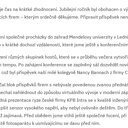
 čas na krátké zhodnocení. Jubilejní ročník byl obohacen o vý
jících firem – kterým srdečně děkujeme. Připravit příspěvek n
ení společné procházky do zahrad Mendelovy univerzity v Lednic
o v krátké dochozí vzdálenosti, které jsme ještě s konferenční
ení různých skupinek hostů, které se v průběhu večera vytvoř
m tempu. Po zahájení konference se zaplněný sál dozvěděl nov
 – což byl příspěvek naší milé kolegyně Nancy Bannach z firmy
začal blok příspěvků firem s nebývale povedenou zvanou předn
 nechal nahlédnout do způsobu virtuálního vývoje v moderní zá
ledná prezentace ryze české firmy KPB Intra se v kvalitě inžený
lepšit senzor vysokého napětí, aby nebyl ovlivněn deštěm. Do 
zajímavá. Před obědem jsme stihli ještě společné focení, při 
ště fotoaparátu k usmívajícímu se davu před ním.