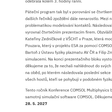
odebrala kolem 3. hodiny ranní.
Páteční program tak byl v porovnání se čtvrtkem 
dalších řečníků zpoždění dále nenarostlo. Mezi 
problematikou modelování kontaktů. Následoval
vyrovnal čtvrtečním prezentacím firem. Obzvlášť 
Kateřiny Zedníčkové z VŠCHT v Praze, která mod
Pouzara, který v projektu ESA za pomocí COMSOL 
Bartoň z Ústavu fyziky plazmatu AV ČR a Filip 
simulacemi. Na konci prezentačního bloku vysto
děkujeme za to, že nechali nahlédnout do svých 
na oběd, po kterém následovala poslední sekce di
všech hostů, kteří se pohybují v podobném fyzik
Tento ročník Konference COMSOL Multiphysics byl
samotný simulační software COMSOL. Děkujeme za
28. 5. 2027