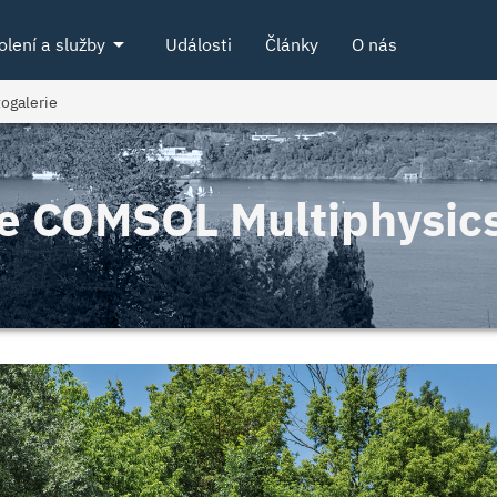
arrow_drop_down
olení a služby
Události
Články
O nás
ogalerie
ce COMSOL Multiphysic