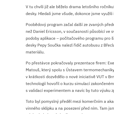
V tu chvíli již ale běželo drama letošního ročník
desky. Hledali jsme všude, dokonce jsme využili
Poobědový program začal další ze zvaných předná
než Daniel Ericsson, v současnosti působící ve 
podoby aplikace – počítačového programu pro šir
desky Pepy Součka nalezl řidič autobusu z Bře
materiálu.
Po přestávce pokračovaly prezentace firem: Exe
Matouš, který spolu s Ústavem termomechaniky 
v krátkosti dozvědělo o nové iniciativě VUT v B
technologií hovořil o kurzu simulací zakončené
s validací experimentem a navíc by tuto výuku zp
Toto byl pomyslný předěl mezi komerčním a akad
vinného sklípku a na posezení před ním. Tam jsme 