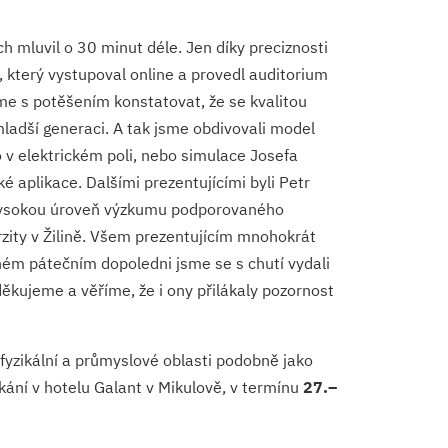
ch mluvil o 30 minut déle. Jen díky preciznosti
 který vystupoval online a provedl auditorium
e s potěšením konstatovat, že se kvalitou
 mladší generaci. A tak jsme obdivovali model
v elektrickém poli, nebo simulace Josefa
 aplikace. Dalšími prezentujícími byli Petr
a vysokou úroveň výzkumu podporovaného
zity v Žilině. Všem prezentujícím mnohokrát
ném pátečním dopoledni jsme se s chutí vydali
 děkujeme a věříme, že i ony přilákaly pozornost
fyzikální a průmyslové oblasti podobně jako
ání v hotelu Galant v Mikulově, v termínu
27.–