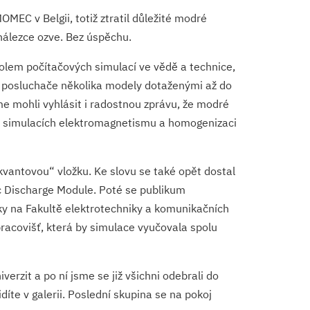
OMEC v Belgii, totiž ztratil důležité modré
nálezce ozve. Bez úspěchu.
kolem počítačových simulací ve vědě a technice,
dl posluchače několika modely dotaženými až do
e mohli vyhlásit i radostnou zprávu, že modré
 o simulacích elektromagnetismu a homogenizaci
vantovou“ vložku. Ke slovu se také opět dostal
c Discharge Module. Poté se publikum
iky na Fakultě elektrotechniky a komunikačních
acovišť, která by simulace vyučovala spolu
zit a po ní jsme se již všichni odebrali do
díte v galerii. Poslední skupina se na pokoj