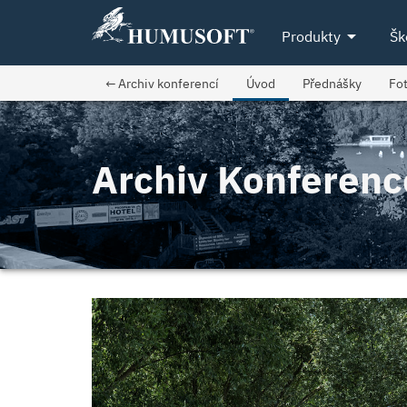
arrow_drop_down
Produkty
Šk
← Archiv konferencí
Úvod
Přednášky
Fot
Archiv Konferen