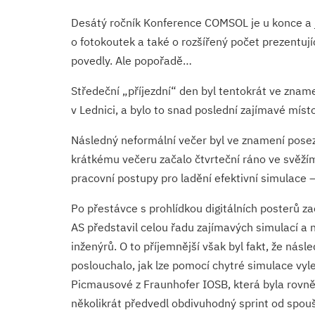
Desátý ročník Konference COMSOL je u konce a je
o fotokoutek a také o rozšířený počet prezentu
povedly. Ale popořadě…
Středeční „příjezdní“ den byl tentokrát ve znam
v Lednici, a bylo to snad poslední zajímavé míst
Následný neformální večer byl ve znamení posez
krátkému večeru začalo čtvrteční ráno ve svěží
pracovní postupy pro ladění efektivní simulace
Po přestávce s prohlídkou digitálních posterů 
AS představil celou řadu zajímavých simulací a
inženýrů. O to příjemnější však byl fakt, že nás
poslouchalo, jak lze pomocí chytré simulace vy
Picmausové z Fraunhofer IOSB, která byla rovněž 
několikrát předvedl obdivuhodný sprint od spou