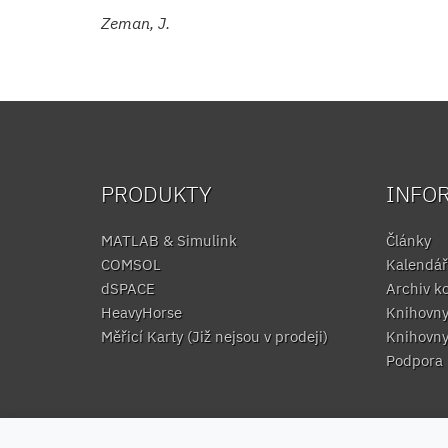
Zeman, J.
PRODUKTY
INFO
MATLAB & Simulink
Články
COMSOL
Kalendář
dSPACE
Archiv k
HeavyHorse
Knihovn
Měřicí Karty (Již nejsou v prodeji)
Knihovn
Podpora