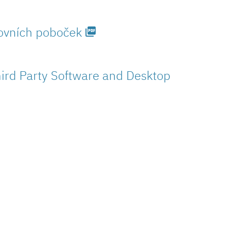
kovních poboček
picture_as_pdf
ird Party Software and Desktop