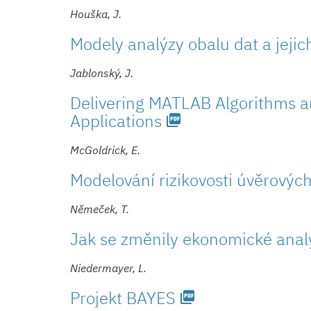
Houška, J.
Modely analýzy obalu dat a jeji
Jablonský, J.
Delivering MATLAB Algorithms a
Applications
picture_as_pdf
McGoldrick, E.
Modelování rizikovosti úvěrových 
Němeček, T.
Jak se změnily ekonomické analý
Niedermayer, L.
Projekt BAYES
picture_as_pdf