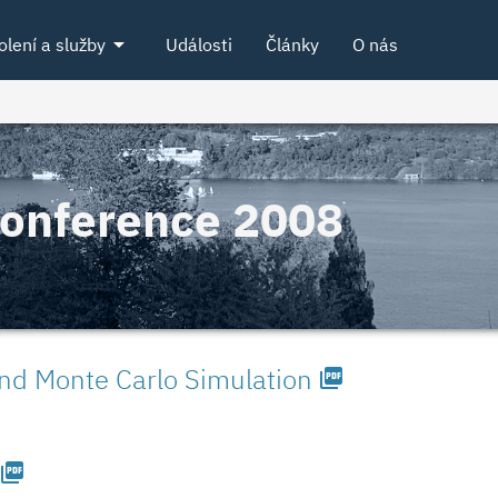
arrow_drop_down
olení a služby
Události
Články
O nás
Konference 2008
d Monte Carlo Simulation
picture_as_pdf
picture_as_pdf