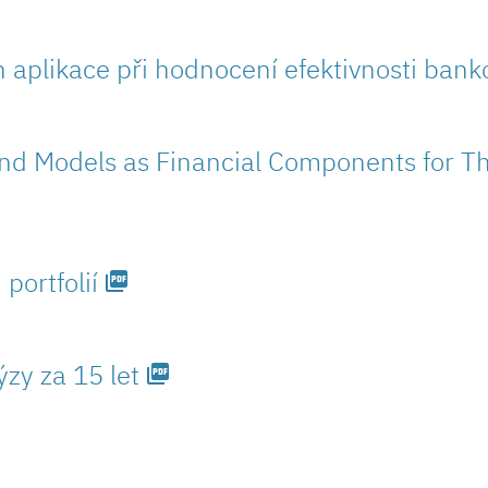
ch aplikace při hodnocení efektivnosti ban
nd Models as Financial Components for Th
portfolií
picture_as_pdf
zy za 15 let
picture_as_pdf