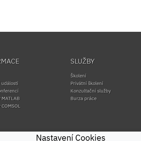
RMACE
SLUŽBY
Školení
 událostí
Privátní školení
onferencí
Konzultační služby
y MATLAB
Burza práce
y COMSOL
Nastavení Cookies