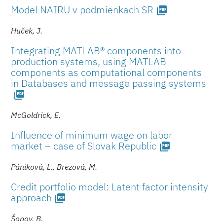
Model NAIRU v podmienkach SR
picture_as_pdf
Huček, J.
Integrating MATLAB® components into
production systems, using MATLAB
components as computational components
in Databases and message passing systems
picture_as_pdf
McGoldrick, E.
Influence of minimum wage on labor
market – case of Slovak Republic
picture_as_pdf
Pániková, L., Brezová, M.
Credit portfolio model: Latent factor intensity
approach
picture_as_pdf
Šopov, B.