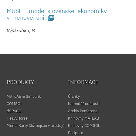
MUSE – model slovenskej ekonomiky
v menovej únii
picture_as_pdf
Výškrabka, M.
PRODUKTY
INFORMACE
MATLAB & Simulink
Články
COMSOL
Kalendář událostí
dSPACE
Archiv konferencí
HeavyHorse
Knihovny MATLAB
Měřicí Karty (Již nejsou v prodeji)
Knihovny COMSOL
Podpora