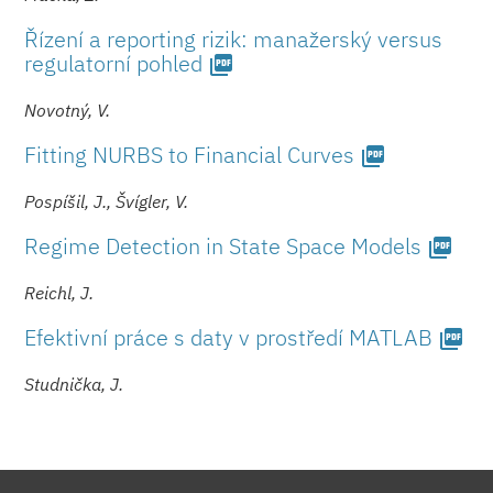
Řízení a reporting rizik: manažerský versus
regulatorní pohled
picture_as_pdf
Novotný, V.
Fitting NURBS to Financial Curves
picture_as_pdf
Pospíšil, J., Švígler, V.
Regime Detection in State Space Models
picture_as_pdf
Reichl, J.
Efektivní práce s daty v prostředí MATLAB
picture_as_pdf
Studnička, J.