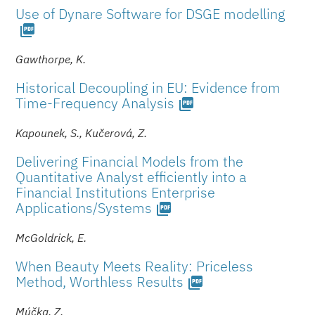
Use of Dynare Software for DSGE modelling
picture_as_pdf
Gawthorpe, K.
Historical Decoupling in EU: Evidence from
Time-Frequency Analysis
picture_as_pdf
Kapounek, S., Kučerová, Z.
Delivering Financial Models from the
Quantitative Analyst efficiently into a
Financial Institutions Enterprise
Applications/Sys­tems
picture_as_pdf
McGoldrick, E.
When Beauty Meets Reality: Priceless
Method, Worthless Results
picture_as_pdf
Múčka, Z.