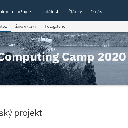
arrow_drop_down
olení a služby
Události
Články
O nás
utěž
Živé ukázky
Fotogalerie
l Computing Camp 2020
ský projekt