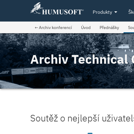
arrow_drop_down
Produkty
Šk
← Archiv konferencí
Úvod
Přednášky
So
Archiv Technica
Soutěž o nejlepší uživatel