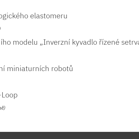
ogického elastomeru
)
rního modelu „Inverzní kyvadlo řízené setr
ní miniaturních robotů
-Loop
ně)