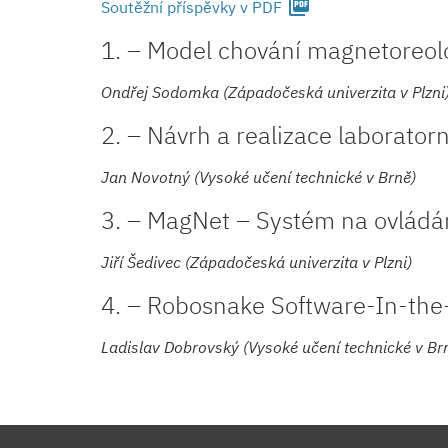
picture_as_pdf
Soutěžní příspěvky v PDF
1. – Model chování magnetoreol
Ondřej Sodomka (Západočeská univerzita v Plzni
2. – Návrh a realizace laborato
Jan Novotný (Vysoké učení technické v Brně)
3. – MagNet – Systém na ovládá
Jiří Šedivec (Západočeská univerzita v Plzni)
4. – Robosnake Software-In-the
Ladislav Dobrovský (Vysoké učení technické v Br