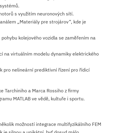
 systémů.
motorů s využitím neuronových sítí.
análem „Materiály pre strojárov“, kde je
zu pohybu kolejového vozidla se zaměřením na
ací na virtuálním modelu dynamiky elektrického
pro nelineární prediktivní řízení pro řídicí
exe Tarchiniho a Marca Rossiho z firmy
ogramu MATLAB ve vědě, kultuře i sportu.
několik možností integrace multifyzikálního FEM
je silnou a unikátní, byť dosud málo