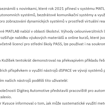
seznámili s novinkami, které rok 2021 přinesl v systému MATLAB
 autonomních systémů, bezdrátové komunikační systémy a využit
pro zobrazování dynamických systémů v prostředí virtuální real
é MATLAB nabízí v oblasti školství. Výhody celouniverzitních l
zšiřuje nabídku výukových materiálů a online kurzů, které jsou
 včetně licencí pro střední školy PASS, lze používat i na souk
Kožíšek tentokrát demonstroval na překvapivém příkladu řeše
ich příspěvkem o využití nástrojů dSPACE ve vývoji systémů p
m našich nástrojů podělili tito uživatelé:
olečnosti Digiteq Automotive představili pracoviště pro auto
alexio.
er Kysuce informoval o tom, jak může systematické využití 