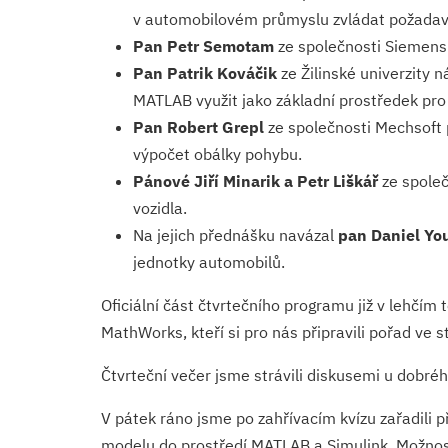
v automobilovém průmyslu zvládat požadav
Pan Petr Semotam
ze společnosti Siemens p
Pan Patrik Kováčik
ze Žilinské univerzity 
MATLAB využit jako základní prostředek pro
Pan Robert Grepl
ze společnosti Mechsoft 
výpočet obálky pohybu.
Pánové Jiří Minarik a Petr Liškář
ze společ
vozidla.
Na jejich přednášku navázal
pan Daniel Yo
jednotky automobilů.
Oficiální část čtvrtečního programu již v lehčím
MathWorks, kteří si pro nás připravili pořad ve
Čtvrteční večer jsme strávili diskusemi u dobrého
V pátek ráno jsme po zahřívacím kvízu zařadili 
modelu do prostředí MATLAB a Simulink. Možnost