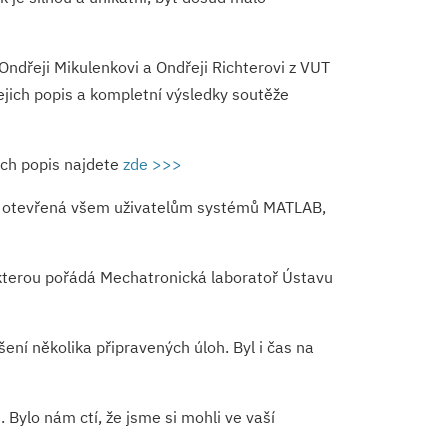
 Ondřeji Mikulenkovi a Ondřeji Richterovi z VUT
ejich popis a kompletní výsledky soutěže
jich popis najdete
zde >>>
ž je otevřená všem uživatelům systémů MATLAB,
 kterou pořádá Mechatronická laboratoř Ústavu
ení několika připravených úloh. Byl i čas na
Bylo nám ctí, že jsme si mohli ve vaší