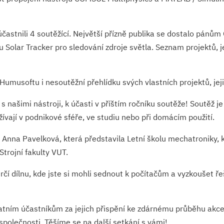
účastnili 4 soutěžící. Největší přízně publika se dostalo pánům
 Solar Tracker pro sledování zdroje světla. Seznam projektů, j
i Humusoftu i nesoutěžní přehlídku svých vlastních projektů, je
e s našimi nástroji, k účasti v příštím ročníku soutěže! Soutě
vají v podnikové sféře, ve studiu nebo při domácím použití.
 Anna Pavelková, která představila Letní školu mechatroniky,
trojní fakulty VUT.
í dílnu, kde jste si mohli sednout k počítačům a vyzkoušet řeš
ním účastníkům za jejich přispění ke zdárnému průběhu akce. 
společnosti. Těšíme se na další setkání s vámi!