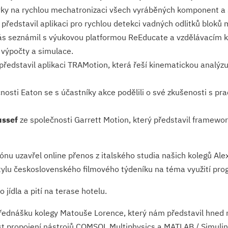
ky na rychlou mechatronizaci všech vyráběných komponent a
ředstavil aplikaci pro rychlou detekci vadných odlitků bloků 
nás seznámil s výukovou platformou ReEducate a vzdělávacím k
 výpočty a simulace.
představil aplikaci TRAMotion, která řeší kinematickou analý
nosti Eaton se s účastníky akce podělili o své zkušenosti s pr
ussef
ze společnosti Garrett Motion, který představil framework 
 tónu uzavřel online přenos z italského studia našich kolegů Al
 stylu československého filmového týdeníku na téma využití pr
 jídla a pití na terase hotelu.
přednášku kolegy Matouše Lorence, který nám představil hned 
 propojení nástrojů COMSOL Multiphysics a MATLAB / Simulink 