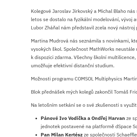
Kolegové Jaroslav Jirkovský a Michal Blaho nás 
letos se dostalo na fyzikální modelování, vývoj
Lubor Zháňal nám představil zcela nový nástroj 
Martina Mudrová nás seznámila s novinkami, kter
vysokých škol. Společnost MathWorks neustále ro
k dispozici zdarma. Všechny školní multilicence,
umožňuje efektivní distanční studium.
Možnosti programu COMSOL Multiphysics Martin 
Blok přednášek mých kolegů zakončil Tomáš Fridr
Na letošním setkání se o své zkušenosti s využití
Pánové Ivo Vodička a Ondřej Harvan
ze sp
jednotek postavené na platformě dSpace Sc
Pan Milan Kertész
ze společnosti Schaeffl