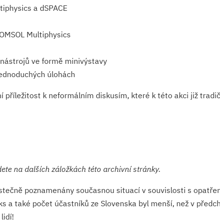
iphysics a dSPACE
COMSOL Multiphysics
 nástrojů ve formě minivýstavy
a jednoduchých úlohách
příležitost k neformálním diskusím, které k této akci již tradič
ete na dalších záložkách této archivní stránky.
ástečně poznamenány současnou situací v souvislosti s opatření
rks a také počet účastníků ze Slovenska byl menší, než v předc
lidí!