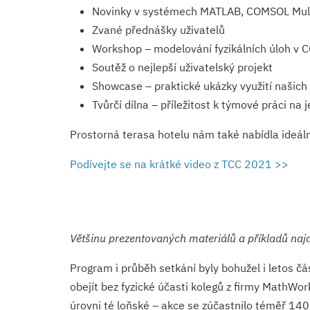
Novinky v systémech MATLAB, COMSOL Mult
Zvané přednášky uživatelů
Workshop – modelování fyzikálních úloh v 
Soutěž o nejlepší uživatelský projekt
Showcase – praktické ukázky využití našich
Tvůrčí dílna – příležitost k týmové práci n
Prostorná terasa hotelu nám také nabídla ideální 
Podívejte se na krátké video z TCC 2021 >>
Většinu prezentovaných materiálů a příkladů najd
Program i průběh setkání byly bohužel i letos č
obejít bez fyzické účasti kolegů z firmy MathWo
úrovni té loňské – akce se zúčastnilo téměř 140 