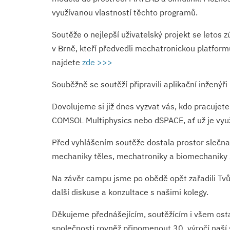
využívanou vlastností těchto programů.
Soutěže o nejlepší uživatelský projekt se letos z
v Brně, kteří předvedli mechatronickou platformu
najdete
zde >>>
Souběžně se soutěží připravili aplikační inženýř
Dovolujeme si již dnes vyzvat vás, kdo pracujet
COMSOL Multiphysics nebo dSPACE, ať už je využí
Před vyhlášením soutěže dostala prostor slečna
mechaniky těles, mechatroniky a biomechaniky S
Na závěr campu jsme po obědě opět zařadili Tvůrč
další diskuse a konzultace s našimi kolegy.
Děkujeme přednášejícím, soutěžícím i všem ostat
společnosti rovněž připomenout 30. výročí naší 