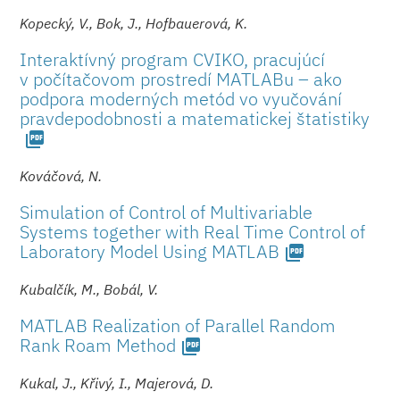
Kopecký, V., Bok, J., Hofbauerová, K.
Interaktívný program CVIKO, pracujúcí
v počítačovom prostredí MATLABu – ako
podpora moderných metód vo vyučování
pravdepodobnosti a matematickej štatistiky
picture_as_pdf
Kováčová, N.
Simulation of Control of Multivariable
Systems together with Real Time Control of
Laboratory Model Using MATLAB
picture_as_pdf
Kubalčík, M., Bobál, V.
MATLAB Realization of Parallel Random
Rank Roam Method
picture_as_pdf
Kukal, J., Křivý, I., Majerová, D.