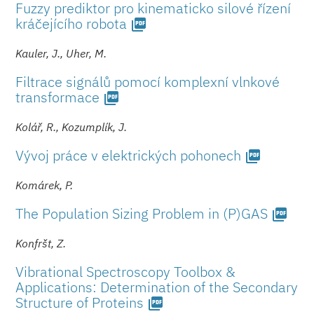
Fuzzy prediktor pro kinematicko silové řízení
kráčejícího robota
picture_as_pdf
Kauler, J., Uher, M.
Filtrace signálů pomocí komplexní vlnkové
transformace
picture_as_pdf
Kolář, R., Kozumplík, J.
Vývoj práce v elektrických pohonech
picture_as_pdf
Komárek, P.
The Population Sizing Problem in (P)GAS
picture_as_pdf
Konfršt, Z.
Vibrational Spectroscopy Toolbox &
Applications: Determination of the Secondary
Structure of Proteins
picture_as_pdf