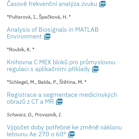
Časově frekvenční analýza zvuku
picture_as_pdf
*Pultarová, I., Špačková, H. *
Analysis of Biosignals in MATLAB
Environment
picture_as_pdf
*Roubík, K. *
Knihovna C MEX bloků pro průmyslovou
regulaci s aplikačními příklady
picture_as_pdf
*Schlegel, M., Balda, P., Štětina, M. *
Registrace a segmentace medicínských
obrazů z CT a MR
picture_as_pdf
Schwarz, D., Provazník, I.
Výpočet doby potřebné ke změně náklonu
letounu Ae 270 o 60°
picture_as_pdf