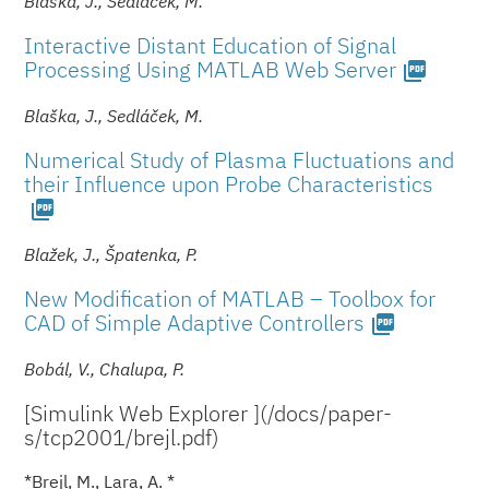
Blaška, J., Sedláček, M.
Interactive Distant Education of Signal
Processing Using MATLAB Web Server
picture_as_pdf
Blaška, J., Sedláček, M.
Numerical Study of Plasma Fluctuations and
their Influence upon Probe Characteristics
picture_as_pdf
Blažek, J., Špatenka, P.
New Modification of MATLAB – Toolbox for
CAD of Simple Adaptive Controllers
picture_as_pdf
Bobál, V., Chalupa, P.
[Simulink Web Explorer ](/docs/paper­
s/tcp2001/brej­l.pdf)
*Brejl, M., Lara, A. *