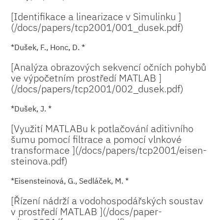
[Identifikace a linearizace v Simulinku ]
(/docs/paper­s/tcp2001/001_du­sek.pdf)
*Dušek, F., Honc, D. *
[Analýza obrazových sekvencí očních pohybů
ve výpočetním prostředí MATLAB ]
(/docs/paper­s/tcp2001/002_du­sek.pdf)
*Dušek, J. *
[Využití MATLABu k potlačování aditivního
šumu pomocí filtrace a pomocí vlnkové
transformace ](/docs/paper­s/tcp2001/eisen­
steinova.pdf)
*Eisensteinová, G., Sedláček, M. *
[Řízení nádrží a vodohospodářských soustav
v prostředí MATLAB ](/docs/paper­