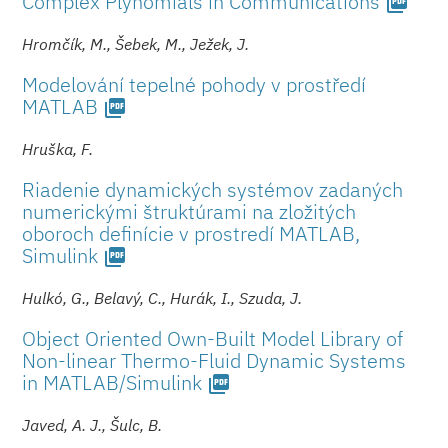
Complex Plynomials in Communications
picture_as_pdf
Hromčík, M., Šebek, M., Ježek, J.
Modelování tepelné pohody v prostředí
MATLAB
picture_as_pdf
Hruška, F.
Riadenie dynamických systémov zadaných
numerickými štruktúrami na zložitých
oboroch definície v prostredí MATLAB,
Simulink
picture_as_pdf
Hulkó, G., Belavý, C., Hurák, I., Szuda, J.
Object Oriented Own-Built Model Library of
Non-linear Thermo-Fluid Dynamic Systems
in MATLAB/Simulink
picture_as_pdf
Javed, A. J., Šulc, B.