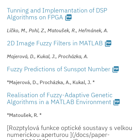
Tunning and Implemantation of DSP
Algorithms on FPGA
picture_as_pdf
Líčko, M., Pohl, Z., Matoušek, R., Heřmánek, A.
2D Image Fuzzy Filters in MATLAB
picture_as_pdf
Majerová, D., Kukal, J., Procházka, A.
Fuzzy Predictions of Sunspot Number
picture_as_pdf
*Majerová, D., Procházka, A., Kukal, J. *
Realisation of Fuzzy-Adaptive Genetic
Algorithms in a MATLAB Environment
picture_as_pdf
*Matoušek, R. *
[Rozptylová funkce optické soustavy s velkou
numerickou aperturou ](/docs/paper­