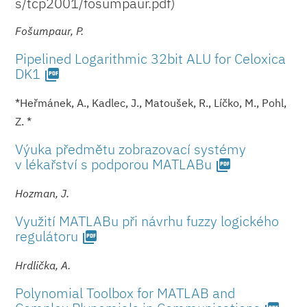
s/tcp2001/fosum­paur.pdf)
Fošumpaur, P.
Pipelined Logarithmic 32bit ALU for Celoxica
DK1
picture_as_pdf
*Heřmánek, A., Kadlec, J., Matoušek, R., Líčko, M., Pohl,
Z. *
Výuka předmětu zobrazovací systémy
v lékařství s podporou MATLABu
picture_as_pdf
Hozman, J.
Využití MATLABu při návrhu fuzzy logického
regulátoru
picture_as_pdf
Hrdlička, A.
Polynomial Toolbox for MATLAB and