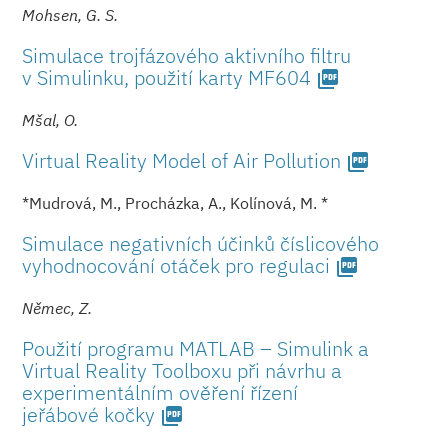
Mohsen, G. S.
Simulace trojfázového aktivního filtru
v Simulinku, použití karty MF604
picture_as_pdf
Mšal, O.
Virtual Reality Model of Air Pollution
picture_as_pdf
*Mudrová, M., Procházka, A., Kolínová, M. *
Simulace negativních účinků číslicového
vyhodnocování otáček pro regulaci
picture_as_pdf
Němec, Z.
Použití programu MATLAB – Simulink a
Virtual Reality Toolboxu při návrhu a
experimentálním ověření řízení
jeřábové kočky
picture_as_pdf