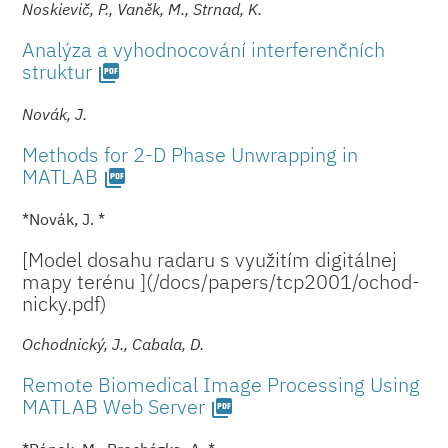
Noskievič, P., Vaněk, M., Strnad, K.
Analýza a vyhodnocování interferenčních
struktur
picture_as_pdf
Novák, J.
Methods for 2-D Phase Unwrapping in
MATLAB
picture_as_pdf
*Novák, J. *
[Model dosahu radaru s využitím digitálnej
mapy terénu ](/docs/paper­s/tcp2001/ochod­
nicky.pdf)
Ochodnický, J., Cabala, D.
Remote Biomedical Image Processing Using
MATLAB Web Server
picture_as_pdf