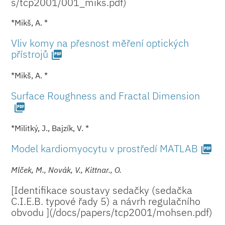
s/tcp2001/001_mik­s.pdf)
*Mikš, A. *
Vliv komy na přesnost měření optických
přístrojů
picture_as_pdf
*Mikš, A. *
Surface Roughness and Fractal Dimension
picture_as_pdf
*Militký, J., Bajzík, V. *
Model kardiomyocytu v prostředí MATLAB
picture_as_pdf
Mlček, M., Novák, V., Kittnar., O.
[Identifikace soustavy sedačky (sedačka
C.I.E.B. typové řady 5) a návrh regulačního
obvodu ](/docs/paper­s/tcp2001/moh­sen.pdf)