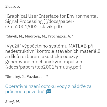
Slavík, J.
[Graphical User Interface for Environmental
Signal Processing ](/docs/paper­
s/tcp2001/002_sla­vik.pdf)
*Slavík, M., Mudrová, M., Procházka, A. *
[Využití výpočetního systému MATLAB při
nedestruktivní kontrole stavebních materiálů
a dílců rozborem akustické odezvy
generované mechanickým impulsem ]
(/docs/paper­s/tcp2001/smut­ny.pdf)
*Smutný, J., Pazdera, L. *
Operativní řízení odtoku vody z nádrže za
průchodu povodně
picture_as_pdf
Starý, M.