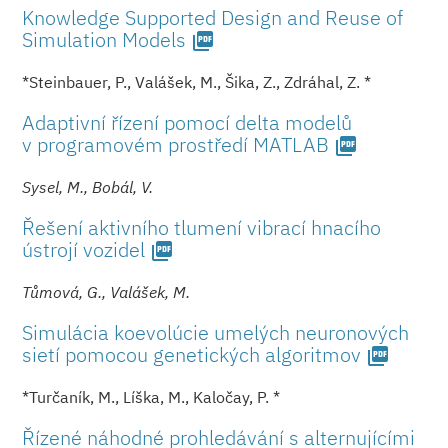
Knowledge Supported Design and Reuse of
Simulation Models
picture_as_pdf
*Steinbauer, P., Valášek, M., Šika, Z., Zdráhal, Z. *
Adaptivní řízení pomocí delta modelů
v programovém prostředí MATLAB
picture_as_pdf
Sysel, M., Bobál, V.
Řešení aktivního tlumení vibrací hnacího
ústrojí vozidel
picture_as_pdf
Tůmová, G., Valášek, M.
Simulácia koevolúcie umelých neuronových
sietí pomocou genetických algoritmov
picture_as_pdf
*Turčaník, M., Líška, M., Kaločay, P. *
Řízené náhodné prohledávání s alternujícími