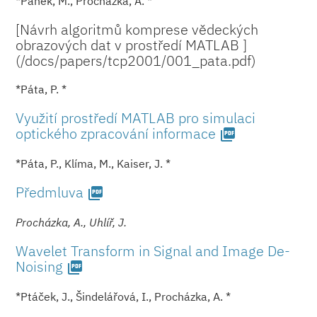
*Pánek, M., Procházka, A. *
[Návrh algoritmů komprese vědeckých
obrazových dat v prostředí MATLAB ]
(/docs/paper­s/tcp2001/001_pa­ta.pdf)
*Páta, P. *
Využití prostředí MATLAB pro simulaci
optického zpracování informace
picture_as_pdf
*Páta, P., Klíma, M., Kaiser, J. *
Předmluva
picture_as_pdf
Procházka, A., Uhlíř, J.
Wavelet Transform in Signal and Image De-
Noising
picture_as_pdf
*Ptáček, J., Šindelářová, I., Procházka, A. *