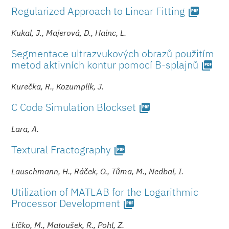
Regularized Approach to Linear Fitting
picture_as_pdf
Kukal, J., Majerová, D., Hainc, L.
Segmentace ultrazvukových obrazů použitím
metod aktivních kontur pomocí B-splajnů
picture_as_pdf
Kurečka, R., Kozumplík, J.
C Code Simulation Blockset
picture_as_pdf
Lara, A.
Textural Fractography
picture_as_pdf
Lauschmann, H., Ráček, O., Tůma, M., Nedbal, I.
Utilization of MATLAB for the Logarithmic
Processor Development
picture_as_pdf
Líčko, M., Matoušek, R., Pohl, Z.