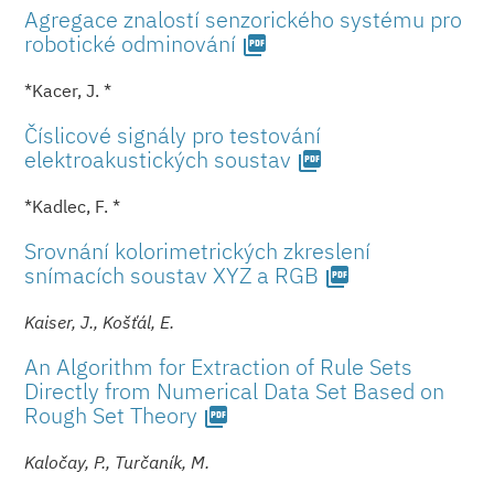
Agregace znalostí senzorického systému pro
robotické odminování
picture_as_pdf
*Kacer, J. *
Číslicové signály pro testování
elektroakustických soustav
picture_as_pdf
*Kadlec, F. *
Srovnání kolorimetrických zkreslení
snímacích soustav XYZ a RGB
picture_as_pdf
Kaiser, J., Košťál, E.
An Algorithm for Extraction of Rule Sets
Directly from Numerical Data Set Based on
Rough Set Theory
picture_as_pdf
Kaločay, P., Turčaník, M.