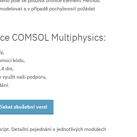
kého pole se používá Infinite Element Method.
 modelovat a v případě pochybností požádat
nce COMSOL Multiphysics:
y,
omocí kódu,
14 dní,
využít naši podporu,
ání.
Získat zkušební verzi
ipt. Detailní pojednání o jednotlivých modulech