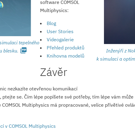
software COMSOL
Multiphysics:
Blog
User Stories
Videogalerie
simulaci tepelného
Přehled produktů
picture_as_pdf
u blesku.
Inženýři z No
Knihovna modelů
k simulaci a optim
Závěr
ě nic nezkazíte otevřenou komunikací
, ptejte se. Čím lépe popíšete své potřeby, tím lépe vám může 
COMSOL Multiphysics má propracované, velice přívětivé ovládá
ací v COMSOL Multiphysics