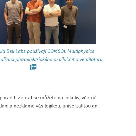
kia Bell Labs používají COMSOL Multiphysics
alizaci piezoelektrického oscilačního ventilátoru.
picture_as_pdf
poradit. Zeptat se můžete na cokoliv, včetně
ní a nezklame vás logikou, univerzalitou ani