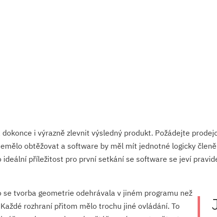
 dokonce i výrazně zlevnit výsledný produkt. Požádejte prodejc
 nemělo obtěžovat a software by měl mít jednotné logicky člen
 ideální příležitost pro první setkání se software se jeví prav
o se tvorba geometrie odehrávala v jiném programu než
Každé rozhraní přitom mělo trochu jiné ovládání. To