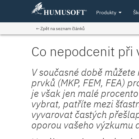
arrow_drop_down
Produkty
Šk
← Zpět na seznam článků
Co nepodcenit při
V současné době můžete n
prvků (MKP, FEM, FEA) pr
je však jen malé procento
vybrat, patříte mezi šťast
vyvarovat častých přešlap
oporou vašeho výzkumu a