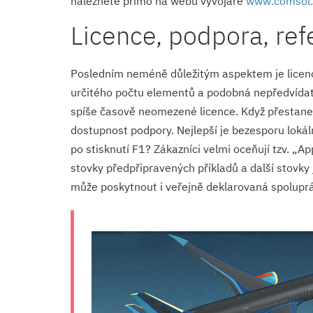
naleznete přímo na webu vývojáře
www.comsol
Licence, podpora, re
Posledním neméně důležitým aspektem je licenc
určitého počtu elementů a podobná nepředvídatel
spíše časově neomezené licence. Když přestane
dostupnost podpory. Nejlepší je bezesporu lokáln
po stisknutí F1? Zákazníci velmi oceňují tzv. „
stovky předpřipravených příkladů a další stovky
může poskytnout i veřejně deklarovaná spolupr