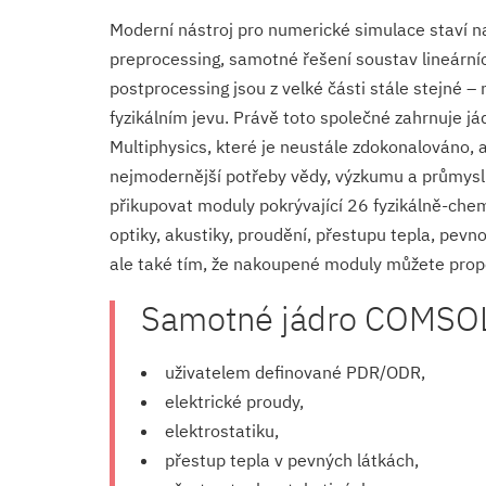
Moderní nástroj pro numerické simulace staví n
preprocessing, samotné řešení soustav lineárníc
postprocessing jsou z velké části stále stejné – 
fyzikálním jevu. Právě toto společné zahrnuje 
Multiphysics, které je neustále zdokonalováno, 
nejmodernější potřeby vědy, výzkumu a průmyslu
přikupovat moduly pokrývající 26 fyzikálně-che
optiky, akustiky, proudění, přestupu tepla, pev
ale také tím, že nakoupené moduly můžete propojo
Samotné jádro COMSOL 
uživatelem definované PDR/ODR,
elektrické proudy,
elektrostatiku,
přestup tepla v pevných látkách,