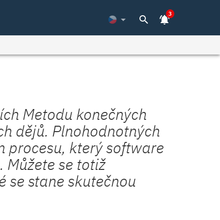
3
arrow_drop_down
search
notifications_active
ících Metodu konečných
ch dějů. Plnohodnotných
m procesu, který software
. Můžete se totiž
ré se stane skutečnou