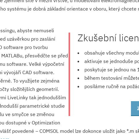
e zjemnění sítě v mezní vrstvě, u modelování elektromagnetic
ího systému je dobrá základní orientace v oboru, který chcete
essingu, abyste nemuseli
Zkušební lice
ed uzávěrkou pro zaslání
D software pro tvorbu
obsahuje všechny modul
i MATLABu, přesvědčte se před
aktivuje se jednoduše p
u software. Velké výpočetní
poskytuje se jednou na 
i vývojáři CAD software.
během testování můžete 
ěrné. To využijete zejména
posíláme ručně na požád
očty složitějších geometrií.
mi LiveLinky tak jednodušším
nodušší parametrické studie
delu ve smyčce se změnou
ou dostupné v Optimization
ášť povedené – COMSOL model lze dokonce uložit jako *.m skr