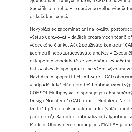
zjednodušení tenkých vrstev, u CFD se nevyhnet
Specifik je mnoho. Pro správnou volbu výpočetn
o zkušební licenci.
Nevyplácí se zapomínat ani na kvalitu postproc
výstup upravovat v dalších programech těsně př
vědeckého článku. Ať už používáte konkrétní CA
geometrií nebo zpracováváte analýzy v Excelu č
nákupem o konektivitě ke zvolenému výpočetním
balíky obvykle spolupracují se všemi významným
Nezřídka je spojení FEM software s CAD obousm
v případě, když plánujete řešit optimalizační výp
COMSOL Multiphysics disponuje jak obousměrný
Design Modulem či CAD Import Modulem. Nejjed
lze řešit přímo funkcionalitou jádra (volání mo
parametrů). Samotné optimalizační algoritmy js
Module. Obousměrné propojení s MATLAB je obzvl