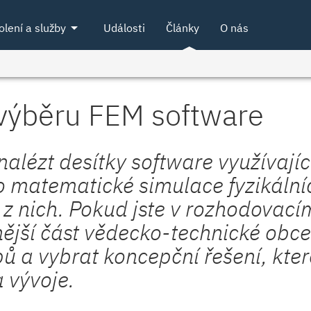
arrow_drop_down
olení a služby
Události
Články
O nás
 výběru FEM software
alézt desítky software využívaj
o matematické simulace fyzikální
 z nich. Pokud jste v rozhodovací
nější část vědecko-technické obce
ů a vybrat koncepční řešení, kte
 vývoje.