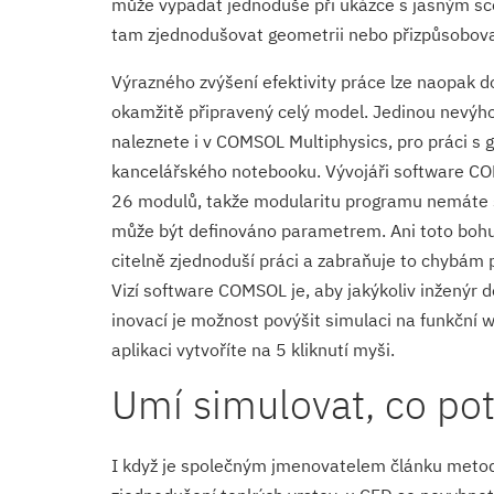
může vypadat jednoduše při ukázce s jasným scé
tam zjednodušovat geometrii nebo přizpůsobovat
Výrazného zvýšení efektivity práce lze naopak d
okamžitě připravený celý model. Jedinou nevýh
naleznete i v COMSOL Multiphysics, pro práci s g
kancelářského notebooku. Vývojáři software COM
26 modulů, takže modularitu programu nemáte ša
může být definováno parametrem. Ani toto bohuž
citelně zjednoduší práci a zabraňuje to chybám 
Vizí software COMSOL je, aby jakýkoliv inženýr d
inovací je možnost povýšit simulaci na funkční 
aplikaci vytvoříte na 5 kliknutí myši.
Umí simulovat, co potř
I když je společným jmenovatelem článku metoda