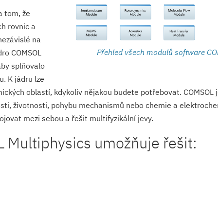
a tom, že
h rovnic a
nezávislé na
Přehled všech modulů software CO
jádro COMSOL
aby splňovalo
. K jádru lze
mických oblastí, kdykoliv nějakou budete potřebovat. COMSOL 
nosti, životnosti, pohybu mechanismů nebo chemie a elektroche
vat mezi sebou a řešit multifyzikální je­vy.
Multiphysics umožňuje řešit: