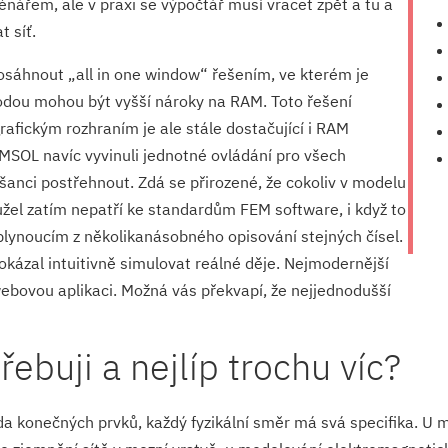
nářem, ale v praxi se výpočtář musí vracet zpět a tu a
 síť.
osáhnout „all in one window“ řešením, ve kterém je
odou mohou být vyšší nároky na RAM. Toto řešení
rafickým rozhraním je ale stále dostačující i RAM
SOL navíc vyvinuli jednotné ovládání pro všech
nci postřehnout. Zdá se přirozené, že cokoliv v modelu
el zatím nepatří ke standardům FEM software, i když to
plynoucím z několikanásobného opisování stejných čísel.
okázal intuitivně simulovat reálné děje. Nejmodernější
webovou aplikaci. Možná vás překvapí, že nejjednodušší
ebuji a nejlíp trochu víc?
 konečných prvků, každý fyzikální směr má svá specifika. U m