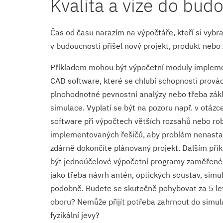
Kvalita a vize do bud
Čas od času narazím na výpočtáře, kteří si vybra
v budoucnosti přišel nový projekt, produkt nebo
Příkladem mohou být výpočetní moduly implem
CAD software, které se chlubí schopností prová
plnohodnotné pevnostní analýzy nebo třeba zák
simulace. Vyplatí se být na pozoru např. v otázc
software při výpočtech větších rozsahů nebo ro
implementovaných řešičů, aby problém nenastal 
zdárně dokončíte plánovaný projekt. Dalším př
být jednoúčelové výpočetní programy zaměřené
jako třeba návrh antén, optických soustav, simu
podobně. Budete se skutečně pohybovat za 5 let
oboru? Nemůže přijít potřeba zahrnout do simul
fyzikální jevy?