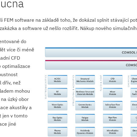
oucna
li FEM software na základě toho, že dokázal splnit stávající po
 zakázka a software už nešlo rozšířit. Nákup nového simulační
entované do
dět více či méně
ladní CFD
e optimalizace
bustnost
dřív, než
íkladem mohou
 na úzký obor
lace akustiky a
 jen v tomto
ace jiné