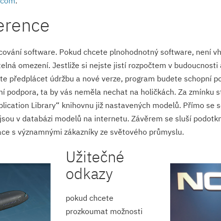
.com
.
ference
ování software. Pokud chcete plnohodnotný software, není vh
ná omezení. Jestliže si nejste jistí rozpočtem v budoucnosti 
te předplácet údržbu a nové verze, program budete schopní p
í podpora, ta by vás neměla nechat na holičkách. Za zmínku st
Application Library“ knihovnu již nastavených modelů. Přímo se
 jsou v databázi modelů na internetu. Závěrem se sluší podotkn
áce s významnými zákazníky ze světového průmyslu.
Užitečné
odkazy
pokud chcete
prozkoumat možnosti