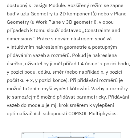
dostupný s Design Module. Rozšířený režim se zapne
buď v uzlu Geometry (u 2D komponentů) nebo v Plane
Geometry (u Work Plane v 3D geometrii), v obou
případech k tomu slouží odstavec „Constraints and
dimensions“. Práce s novým nástrojem spočívá
v intuitivním nakreslením geometrie a postupným
přidáváním vazeb a rozměrů. Pokud je nakreslena
úsečka, uživatel by ji měl přiřadit 4 údaje: x pozici bodu,
y pozici bodu, délku, směr (nebo například x, y pozici
počátku + x, y pozici konce). Při přidávání rozměrů je
možné tažením myši vynést kótování. Vazby a rozměry
je samozřejmě možné přidávat parametricky. Přidávání
vazeb do modelu je mj. krok směrem k vylepšení
optimalizačních schopností COMSOL Multiphysics.