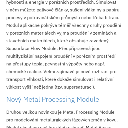
hybnosti a energie v porézních prostředích. Simulovat
v něm můžete palivové články, sušení vlákniny a papíru,
procesy v potravinářském průmyslu nebo třeba filtraci.
Modul aplikačně pokrývá téměř všechny druhy proudění
v porézních materiálech vyjma proudění v zeminách a
stavebních materiálech, které obsahuje zavedený
Subsurface Flow Module. Předpřipravená jsou
multifyzikální napojení proudění v porézním prostředí
na přestupy tepla, pevnostní výpočty nebo např.
chemické reakce. Velmi zajímavé je nové rozhraní pro
transport vlhkosti, které dokáže simulovat i relativní
vlhkost vyšší než jedna (tzv. supersaturaci).
Nový Metal Processing Module
Druhou velikou novinkou je Metal Processing Module
pro modelování metalurgických fázových změn v kovu.
Modul obsahuje dvě fyzikální rozhraní: Metal Phase