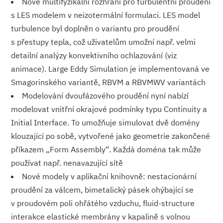
Nové multifyzikální rozhraní pro turbulentní proudění
s LES modelem v neizotermální formulaci. LES model
turbulence byl doplněn o variantu pro proudění
s přestupy tepla, což uživatelům umožní např. velmi
detailní analýzy konvektivního ochlazování (viz
animace). Large Eddy Simulation je implementovaná ve
Smagorinského variantě, RBVM a RBVMWV variantách
Modelování dvoufázového proudění nyní nabízí
modelovat vnitřní okrajové podmínky typu Continuity a
Initial Interface. To umožňuje simulovat dvě domény
klouzající po sobě, vytvořené jako geometrie zakončené
příkazem „Form Assembly“. Každá doména tak může
používat např. nenavazující sítě
Nové modely v aplikační knihovně: nestacionární
proudění za válcem, bimetalický pásek ohýbající se
v proudovém poli ohřátého vzduchu, fluid-structure
interakce elastické membrány v kapalině s volnou