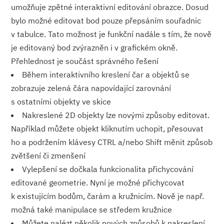
umožňuje zpětné interaktivní editování obrazce. Dosud
bylo možné editovat bod pouze přepsáním souřadnic
v tabulce. Tato možnost je funkční nadále s tím, že nově
je editovaný bod zvýrazněn i v grafickém okně.
Přehlednost je součást správného řešení
Během interaktivního kreslení čar a objektů se
zobrazuje zelená čára napovídající zarovnání
s ostatními objekty ve skice
Nakreslené 2D objekty lze novými způsoby editovat.
Například můžete objekt kliknutím uchopit, přesouvat
ho a podržením klávesy CTRL a/nebo Shift měnit způsob
zvětšení či zmenšení
Vylepšení se dočkala funkcionalita přichycování
editované geometrie. Nyní je možné přichycovat
k existujícím bodům, čarám a kružnicím. Nově je např.
možná také manipulace se středem kružnice
Můžete nalézt několik nových způsobů k nakreslení