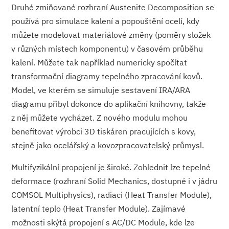
Druhé zmiňované rozhraní Austenite Decomposition se
používá pro simulace kalení a popouštění ocelí, kdy
můžete modelovat materiálové změny (poměry složek
v různých místech komponentu) v časovém průběhu
kalení. Můžete tak například numericky spočítat
transformační diagramy tepelného zpracování kovů.
Model, ve kterém se simuluje sestavení IRA/ARA
diagramu přibyl dokonce do aplikační knihovny, takže
z něj můžete vycházet. Z nového modulu mohou
benefitovat výrobci 3D tiskáren pracujících s kovy,
stejně jako ocelářský a kovozpracovatelský průmysl.
Multifyzikální propojení je široké. Zohlednit lze tepelné
deformace (rozhraní Solid Mechanics, dostupné i v jádru
COMSOL Multiphysics), radiaci (Heat Transfer Module),
latentní teplo (Heat Transfer Module). Zajímavé
možnosti skýtá propojení s AC/DC Module, kde lze