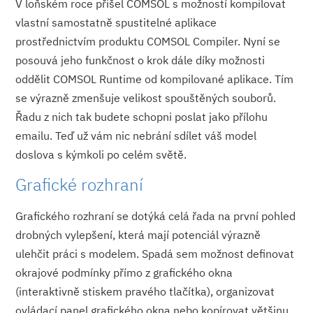
V loňském roce přišel COMSOL s možností kompilovat
vlastní samostatně spustitelné aplikace
prostřednictvím produktu COMSOL Compiler. Nyní se
posouvá jeho funkčnost o krok dále díky možnosti
oddělit COMSOL Runtime od kompilované aplikace. Tím
se výrazně zmenšuje velikost spouštěných souborů.
Řadu z nich tak budete schopni poslat jako přílohu
emailu. Teď už vám nic nebrání sdílet váš model
doslova s kýmkoli po celém světě.
Grafické rozhraní
Grafického rozhraní se dotýká celá řada na první pohled
drobných vylepšení, která mají potenciál výrazně
ulehčit práci s modelem. Spadá sem možnost definovat
okrajové podmínky přímo z grafického okna
(interaktivně stiskem pravého tlačítka), organizovat
ovládací panel grafického okna nebo kopírovat většinu