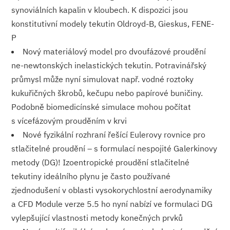
synoviálních kapalin v kloubech. K dispozici jsou
konstitutivní modely tekutin Oldroyd-B, Gieskus, FENE-
P
Nový materiálový model pro dvoufázové proudění
ne-newtonských inelastických tekutin. Potravinářský
průmysl může nyní simulovat např. vodné roztoky
kukuřičných škrobů, kečupu nebo papírové buničiny.
Podobně biomedicínské simulace mohou počítat
s vícefázovým prouděním v krvi
Nové fyzikální rozhraní řešící Eulerovy rovnice pro
stlačitelné proudění – s formulací nespojité Galerkinovy
metody (DG)! Izoentropické proudění stlačitelné
tekutiny ideálního plynu je často používané
zjednodušení v oblasti vysokorychlostní aerodynamiky
a CFD Module verze 5.5 ho nyní nabízí ve formulaci DG
vylepšující vlastnosti metody konečných prvků